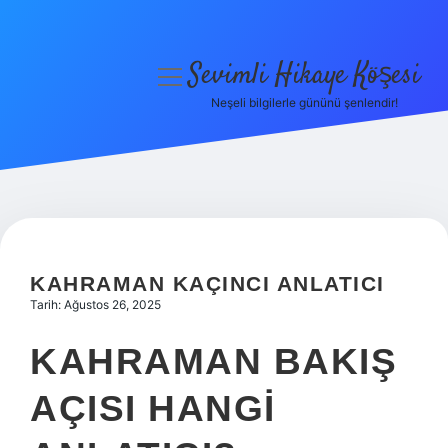
Sevimli Hikaye Köşesi
menüyü
aç
Neşeli bilgilerle gününü şenlendir!
Anasayfa
Gizlilik Politikası
Yasal Uyarı
Hakkımızda
KAHRAMAN KAÇINCI ANLATICI
Tarih: Ağustos 26, 2025
KAHRAMAN BAKIŞ
AÇISI HANGI