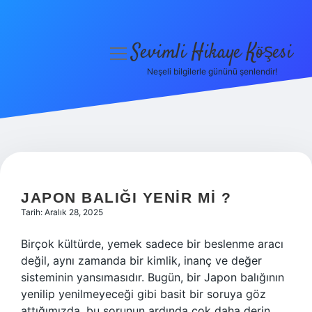
Sevimli Hikaye Köşesi
menüyü
aç
Neşeli bilgilerle gününü şenlendir!
Anasayfa
Gizlilik Politikası
Yasal Uyarı
Hakkımızda
JAPON BALIĞI YENIR MI ?
Tarih: Aralık 28, 2025
Birçok kültürde, yemek sadece bir beslenme aracı
değil, aynı zamanda bir kimlik, inanç ve değer
sisteminin yansımasıdır. Bugün, bir Japon balığının
yenilip yenilmeyeceği gibi basit bir soruya göz
attığımızda, bu sorunun ardında çok daha derin