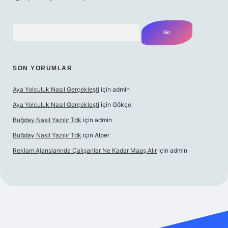
Arama
SON YORUMLAR
Aya Yolculuk Nasıl Gerçekleşti
için
admin
Aya Yolculuk Nasıl Gerçekleşti
için
Gökçe
Buğday Nasıl Yazılır Tdk
için
admin
Buğday Nasıl Yazılır Tdk
için
Alper
Reklam Ajanslarında Çalışanlar Ne Kadar Maaş Alır
için
admin
iriş