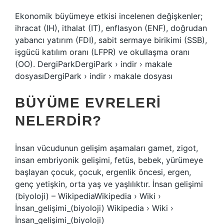
Ekonomik büyümeye etkisi incelenen değişkenler;
ihracat (IH), ithalat (IT), enflasyon (ENF), doğrudan
yabancı yatırım (FDI), sabit sermaye birikimi (SSB),
işgücü katılım oranı (LFPR) ve okullaşma oranı
(OO). DergiParkDergiPark › indir › makale
dosyasıDergiPark › indir › makale dosyası
BÜYÜME EVRELERI
NELERDIR?
İnsan vücudunun gelişim aşamaları gamet, zigot,
insan embriyonik gelişimi, fetüs, bebek, yürümeye
başlayan çocuk, çocuk, ergenlik öncesi, ergen,
genç yetişkin, orta yaş ve yaşlılıktır. İnsan gelişimi
(biyoloji) – WikipediaWikipedia › Wiki ›
İnsan_gelişimi_(biyoloji) Wikipedia › Wiki ›
İnsan_gelişimi_(biyoloji)