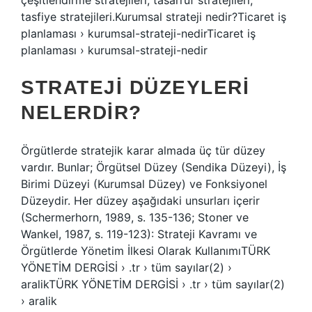
çeşitlendirme stratejileri, tasarruf stratejileri,
tasfiye stratejileri.Kurumsal strateji nedir?Ticaret iş
planlaması › kurumsal-strateji-nedirTicaret iş
planlaması › kurumsal-strateji-nedir
STRATEJI DÜZEYLERI
NELERDIR?
Örgütlerde stratejik karar almada üç tür düzey
vardır. Bunlar; Örgütsel Düzey (Sendika Düzeyi), İş
Birimi Düzeyi (Kurumsal Düzey) ve Fonksiyonel
Düzeydir. Her düzey aşağıdaki unsurları içerir
(Schermerhorn, 1989, s. 135-136; Stoner ve
Wankel, 1987, s. 119-123): Strateji Kavramı ve
Örgütlerde Yönetim İlkesi Olarak KullanımıTÜRK
YÖNETİM DERGİSİ › .tr › tüm sayılar(2) ›
aralikTÜRK YÖNETİM DERGİSİ › .tr › tüm sayılar(2)
› aralik