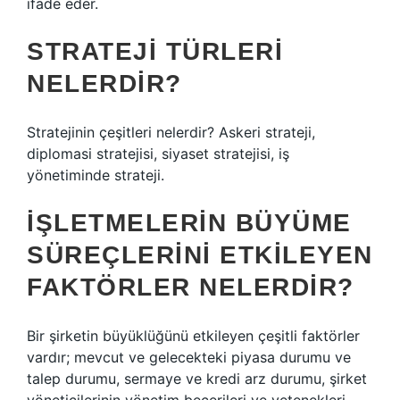
ifade eder.
STRATEJI TÜRLERI
NELERDIR?
Stratejinin çeşitleri nelerdir? Askeri strateji,
diplomasi stratejisi, siyaset stratejisi, iş
yönetiminde strateji.
İŞLETMELERIN BÜYÜME
SÜREÇLERINI ETKILEYEN
FAKTÖRLER NELERDIR?
Bir şirketin büyüklüğünü etkileyen çeşitli faktörler
vardır; mevcut ve gelecekteki piyasa durumu ve
talep durumu, sermaye ve kredi arz durumu, şirket