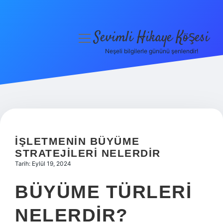
Sevimli Hikaye Köşesi
menüyü
aç
Neşeli bilgilerle gününü şenlendir!
Anasayfa
Gizlilik Politikası
Yasal Uyarı
Hakkımızda
İŞLETMENIN BÜYÜME
STRATEJILERI NELERDIR
Tarih: Eylül 19, 2024
BÜYÜME TÜRLERI
NELERDIR?