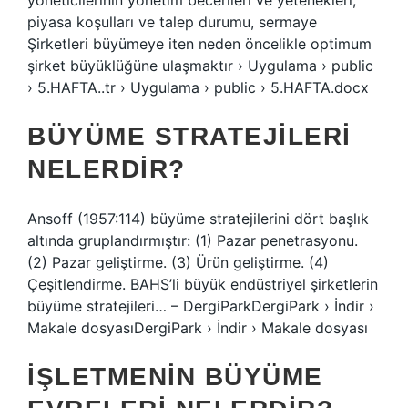
yöneticilerinin yönetim becerileri ve yetenekleri,
piyasa koşulları ve talep durumu, sermaye
Şirketleri büyümeye iten neden öncelikle optimum
şirket büyüklüğüne ulaşmaktır › Uygulama › public
› 5.HAFTA..tr › Uygulama › public › 5.HAFTA.docx
BÜYÜME STRATEJILERI
NELERDIR?
Ansoff (1957:114) büyüme stratejilerini dört başlık
altında gruplandırmıştır: (1) Pazar penetrasyonu.
(2) Pazar geliştirme. (3) Ürün geliştirme. (4)
Çeşitlendirme. BAHS’li büyük endüstriyel şirketlerin
büyüme stratejileri… – DergiParkDergiPark › İndir ›
Makale dosyasıDergiPark › İndir › Makale dosyası
İŞLETMENIN BÜYÜME