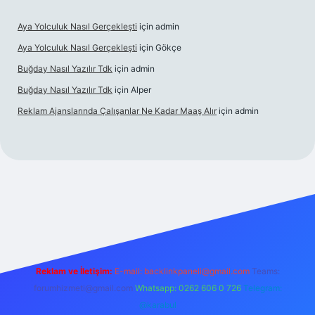
Aya Yolculuk Nasıl Gerçekleşti
için
admin
Aya Yolculuk Nasıl Gerçekleşti
için
Gökçe
Buğday Nasıl Yazılır Tdk
için
admin
Buğday Nasıl Yazılır Tdk
için
Alper
Reklam Ajanslarında Çalışanlar Ne Kadar Maaş Alır
için
admin
obil giriş
Reklam ve İletişim:
E-mail: backlinkpaneli@gmail.com
Teams:
forumhizmeti@gmail.com
Whatsapp: 0262 606 0 726
Telegram:
@karabul