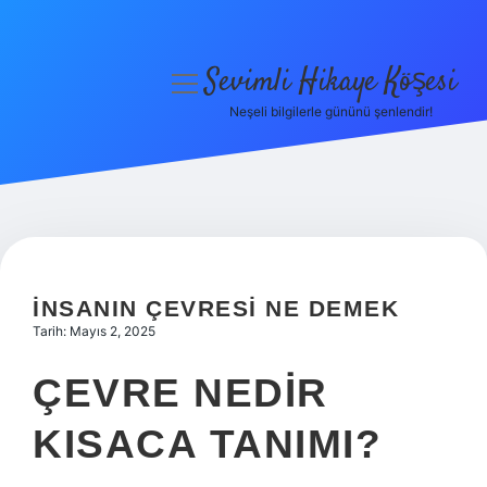
Sevimli Hikaye Köşesi
menüyü
aç
Neşeli bilgilerle gününü şenlendir!
Anasayfa
Gizlilik Politikası
Yasal Uyarı
Hakkımızda
İNSANIN ÇEVRESI NE DEMEK
Tarih: Mayıs 2, 2025
ÇEVRE NEDIR
KISACA TANIMI?