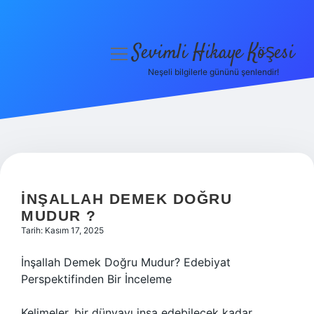
Sevimli Hikaye Köşesi
menüyü
aç
Neşeli bilgilerle gününü şenlendir!
Anasayfa
Gizlilik Politikası
Yasal Uyarı
Hakkımızda
İNŞALLAH DEMEK DOĞRU
MUDUR ?
Tarih: Kasım 17, 2025
İnşallah Demek Doğru Mudur? Edebiyat
Perspektifinden Bir İnceleme
Kelimeler, bir dünyayı inşa edebilecek kadar