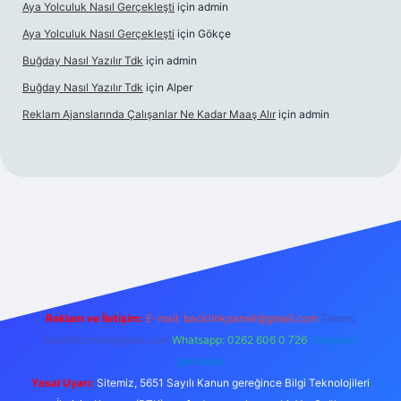
Aya Yolculuk Nasıl Gerçekleşti
için
admin
Aya Yolculuk Nasıl Gerçekleşti
için
Gökçe
Buğday Nasıl Yazılır Tdk
için
admin
Buğday Nasıl Yazılır Tdk
için
Alper
Reklam Ajanslarında Çalışanlar Ne Kadar Maaş Alır
için
admin
bil giriş
Reklam ve İletişim:
E-mail: backlinkpaneli@gmail.com
Teams:
forumhizmeti@gmail.com
Whatsapp: 0262 606 0 726
Telegram:
@karabul
Yasal Uyarı:
Sitemiz, 5651 Sayılı Kanun gereğince Bilgi Teknolojileri