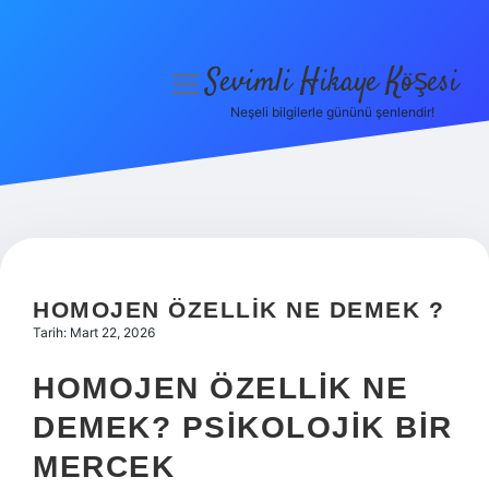
Sevimli Hikaye Köşesi
menüyü
aç
Neşeli bilgilerle gününü şenlendir!
Anasayfa
Gizlilik Politikası
Yasal Uyarı
Hakkımızda
HOMOJEN ÖZELLIK NE DEMEK ?
Tarih: Mart 22, 2026
HOMOJEN ÖZELLIK NE
DEMEK? PSIKOLOJIK BIR
MERCEK