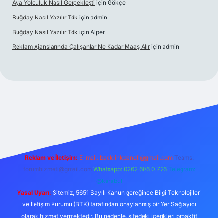
Aya Yolculuk Nasıl Gerçekleşti
için
Gökçe
Buğday Nasıl Yazılır Tdk
için
admin
Buğday Nasıl Yazılır Tdk
için
Alper
Reklam Ajanslarında Çalışanlar Ne Kadar Maaş Alır
için
admin
riş
Reklam ve İletişim:
E-mail: backlinkpaneli@gmail.com
Teams:
forumhizmeti@gmail.com
Whatsapp: 0262 606 0 726
Telegram:
@karabul
Yasal Uyarı:
Sitemiz, 5651 Sayılı Kanun gereğince Bilgi Teknolojileri
ve İletişim Kurumu (BTK) tarafından onaylanmış bir Yer Sağlayıcı
olarak hizmet vermektedir. Bu nedenle, sitedeki içerikleri proaktif