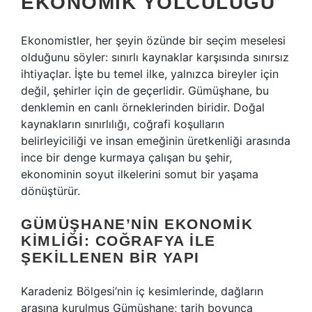
EKONOMIK YOLCULUĞU
Ekonomistler, her şeyin özünde bir seçim meselesi
olduğunu söyler: sınırlı kaynaklar karşısında sınırsız
ihtiyaçlar. İşte bu temel ilke, yalnızca bireyler için
değil, şehirler için de geçerlidir. Gümüşhane, bu
denklemin en canlı örneklerinden biridir. Doğal
kaynakların sınırlılığı, coğrafi koşulların
belirleyiciliği ve insan emeğinin üretkenliği arasında
ince bir denge kurmaya çalışan bu şehir,
ekonominin soyut ilkelerini somut bir yaşama
dönüştürür.
GÜMÜŞHANE’NIN EKONOMIK
KIMLIĞI: COĞRAFYA ILE
ŞEKILLENEN BIR YAPI
Karadeniz Bölgesi’nin iç kesimlerinde, dağların
arasına kurulmuş Gümüşhane; tarih boyunca