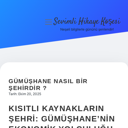
Sevimli Hikaye Köşesi
menüyü
aç
Neşeli bilgilerle gününü şenlendir!
Anasayfa
Gizlilik Politikası
Yasal Uyarı
Hakkımızda
GÜMÜŞHANE NASIL BIR
ŞEHIRDIR ?
Tarih: Ekim 20, 2025
KISITLI KAYNAKLARIN
ŞEHRI: GÜMÜŞHANE’NIN