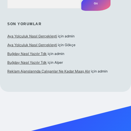
SON YORUMLAR
Aya Yolculuk Nasıl Gerçekleşti
için
admin
Aya Yolculuk Nasıl Gerçekleşti
için
Gökçe
Buğday Nasıl Yazılır Tdk
için
admin
Buğday Nasıl Yazılır Tdk
için
Alper
Reklam Ajanslarında Çalışanlar Ne Kadar Maaş Alır
için
admin
l giriş