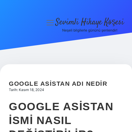
Sevimli Hikaye Köşesi
menüyü
aç
Neşeli bilgilerle gününü şenlendir!
Anasayfa
Gizlilik Politikası
Yasal Uyarı
Hakkımızda
GOOGLE ASISTAN ADI NEDIR
Tarih: Kasım 18, 2024
GOOGLE ASISTAN
ISMI NASIL