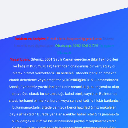
iş
Reklam ve İletişim:
E-mail: backlinkpaneli@gmail.com
Teams:
forumhizmeti@gmail.com
Whatsapp: 0262 606 0 726
Telegram:
@karabul
Yasal Uyarı:
Sitemiz, 5651 Sayılı Kanun gereğince Bilgi Teknolojileri
ve İletişim Kurumu (BTK) tarafından onaylanmış bir Yer Sağlayıcı
olarak hizmet vermektedir. Bu nedenle, sitedeki içerikleri proaktif
olarak denetleme veya araştırma yükümlülüğümüz bulunmamaktadır.
Ancak, üyelerimiz yazdıkları içeriklerin sorumluluğunu taşımakta olup,
siteye üye olarak bu sorumluluğu kabul etmiş sayılırlar. Bu internet
sitesi, herhangi bir marka, kurum veya şahıs şirketi ile hiçbir bağlantısı
bulunmamaktadır. Sitede yalnızca kendi hazırladığımız makaleler
paylaşılmaktadır. Burada yer alan içerikler haber niteliği taşımamakta
olup, gerçek kurum ve kişiler hakkında paylaşım yapılmamaktadır.
Gerçek kurum ve kişiler ile isim benzerlikleri tamamen tesadüfidir.