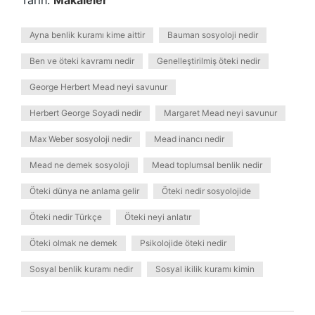
Tarih:
Makaleler
Ayna benlik kuramı kime aittir
Bauman sosyoloji nedir
Ben ve öteki kavramı nedir
Genelleştirilmiş öteki nedir
George Herbert Mead neyi savunur
Herbert George Soyadi nedir
Margaret Mead neyi savunur
Max Weber sosyoloji nedir
Mead inancı nedir
Mead ne demek sosyoloji
Mead toplumsal benlik nedir
Öteki dünya ne anlama gelir
Öteki nedir sosyolojide
Öteki nedir Türkçe
Öteki neyi anlatır
Öteki olmak ne demek
Psikolojide öteki nedir
Sosyal benlik kuramı nedir
Sosyal ikilik kuramı kimin