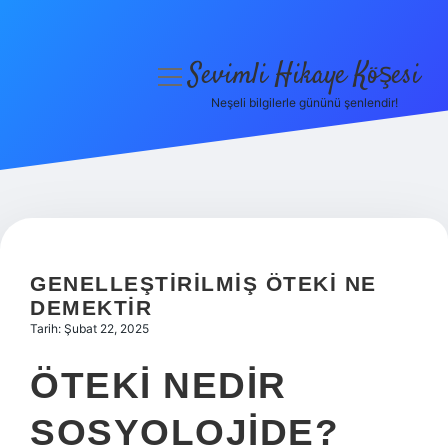
Sevimli Hikaye Köşesi
menüyü
aç
Neşeli bilgilerle gününü şenlendir!
Anasayfa
Gizlilik Politikası
Yasal Uyarı
Hakkımızda
GENELLEŞTIRILMIŞ ÖTEKI NE
DEMEKTIR
Tarih: Şubat 22, 2025
ÖTEKI NEDIR
SOSYOLOJIDE?