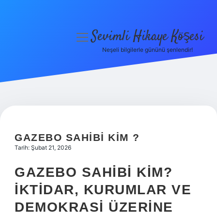
Sevimli Hikaye Köşesi
menüyü
aç
Neşeli bilgilerle gününü şenlendir!
Anasayfa
Gizlilik Politikası
Yasal Uyarı
Hakkımızda
GAZEBO SAHIBI KIM ?
Tarih: Şubat 21, 2026
GAZEBO SAHIBI KIM?
İKTIDAR, KURUMLAR VE
DEMOKRASI ÜZERINE