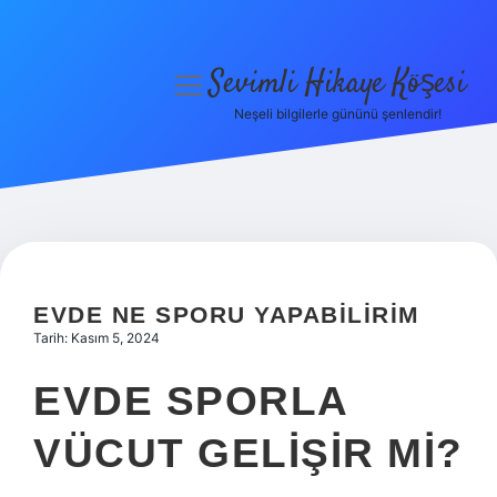
Sevimli Hikaye Köşesi
menüyü
aç
Neşeli bilgilerle gününü şenlendir!
Anasayfa
Gizlilik Politikası
Yasal Uyarı
Hakkımızda
EVDE NE SPORU YAPABILIRIM
Tarih: Kasım 5, 2024
EVDE SPORLA
VÜCUT GELIŞIR MI?