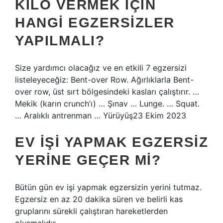
KILO VERMEK IÇIN
HANGI EGZERSIZLER
YAPILMALI?
Size yardımcı olacağız ve en etkili 7 egzersizi
listeleyeceğiz: Bent-over Row. Ağırlıklarla Bent-
over row, üst sırt bölgesindeki kasları çalıştırır. …
Mekik (karın crunch’ı) … Şınav … Lunge. … Squat.
… Aralıklı antrenman … Yürüyüş23 Ekim 2023
EV IŞI YAPMAK EGZERSIZ
YERINE GEÇER MI?
Bütün gün ev işi yapmak egzersizin yerini tutmaz.
Egzersiz en az 20 dakika süren ve belirli kas
gruplarını sürekli çalıştıran hareketlerden