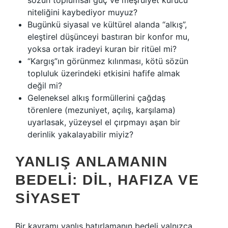
sözün toplumsal güç ve meşruiyet kurucu
niteliğini kaybediyor muyuz?
Bugünkü siyasal ve kültürel alanda “alkış”,
eleştirel düşünceyi bastıran bir konfor mu,
yoksa ortak iradeyi kuran bir ritüel mi?
“Kargış”ın görünmez kılınması, kötü sözün
topluluk üzerindeki etkisini hafife almak
değil mi?
Geleneksel alkış formüllerini çağdaş
törenlere (mezuniyet, açılış, karşılama)
uyarlasak, yüzeysel el çırpmayı aşan bir
derinlik yakalayabilir miyiz?
YANLIŞ ANLAMANIN
BEDELI: DIL, HAFIZA VE
SIYASET
Bir kavramı yanlış hatırlamanın bedeli yalnızca