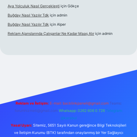
Aya Yolculuk Nasıl Gerçekleşti
için
Gökçe
Buğday Nasıl Yazılır Tdk
için
admin
Buğday Nasıl Yazılır Tdk
için
Alper
Reklam Ajanslarında Çalışanlar Ne Kadar Maaş Alır
için
admin
 giriş
Reklam ve İletişim:
E-mail: backlinkpaneli@gmail.com
Teams:
forumhizmeti@gmail.com
Whatsapp: 0262 606 0 726
Telegram:
@karabul
Yasal Uyarı:
Sitemiz, 5651 Sayılı Kanun gereğince Bilgi Teknolojileri
ve İletişim Kurumu (BTK) tarafından onaylanmış bir Yer Sağlayıcı