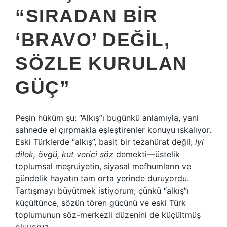
“SIRADAN BIR
‘BRAVO’ DEĞIL,
SÖZLE KURULAN
GÜÇ”
Peşin hüküm şu: “Alkış”ı bugünkü anlamıyla, yani
sahnede el çırpmakla eşleştirenler konuyu ıskalıyor.
Eski Türklerde “alkış”, basit bir tezahürat değil;
iyi
dilek, övgü, kut verici söz
demekti—üstelik
toplumsal meşruiyetin, siyasal mefhumların ve
gündelik hayatın tam orta yerinde duruyordu.
Tartışmayı büyütmek istiyorum; çünkü “alkış”ı
küçültünce, sözün tören gücünü ve eski Türk
toplumunun söz-merkezli düzenini de küçültmüş