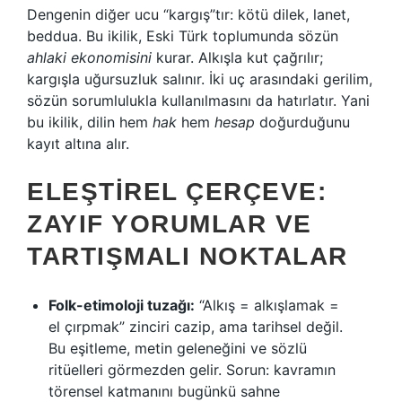
Dengenin diğer ucu “kargış”tır: kötü dilek, lanet,
beddua. Bu ikilik, Eski Türk toplumunda sözün
ahlaki ekonomisini
kurar. Alkışla kut çağrılır;
kargışla uğursuzluk salınır. İki uç arasındaki gerilim,
sözün sorumlulukla kullanılmasını da hatırlatır. Yani
bu ikilik, dilin hem
hak
hem
hesap
doğurduğunu
kayıt altına alır.
ELEŞTIREL ÇERÇEVE:
ZAYIF YORUMLAR VE
TARTIŞMALI NOKTALAR
Folk-etimoloji tuzağı:
“Alkış = alkışlamak =
el çırpmak” zinciri cazip, ama tarihsel değil.
Bu eşitleme, metin geleneğini ve sözlü
ritüelleri görmezden gelir. Sorun: kavramın
törensel katmanını bugünkü sahne