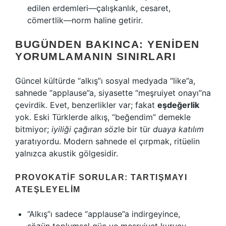
edilen erdemleri—çalışkanlık, cesaret,
cömertlik—norm haline getirir.
BUGÜNDEN BAKINCA: YENIDEN
YORUMLAMANIN SINIRLARI
Güncel kültürde “alkış”ı sosyal medyada “like”a,
sahnede “applause”a, siyasette “meşruiyet onayı”na
çevirdik. Evet, benzerlikler var; fakat
eşdeğerlik
yok. Eski Türklerde alkış, “beğendim” demekle
bitmiyor;
iyiliği çağıran söz
le bir tür
duaya katılım
yaratıyordu. Modern sahnede el çırpmak, ritüelin
yalnızca akustik gölgesidir.
PROVOKATIF SORULAR: TARTIŞMAYI
ATEŞLEYELIM
“Alkış”ı sadece “applause”a indirgeyince,