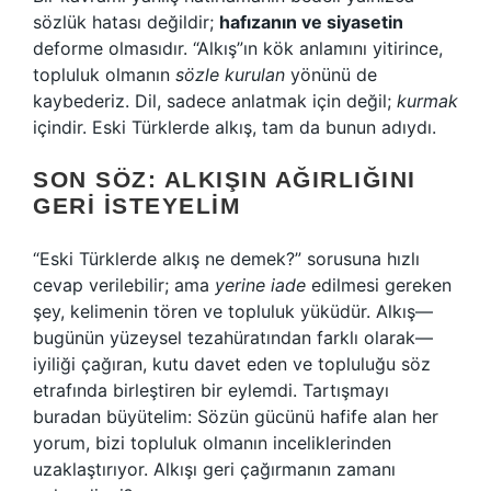
sözlük hatası değildir;
hafızanın ve siyasetin
deforme olmasıdır. “Alkış”ın kök anlamını yitirince,
topluluk olmanın
sözle kurulan
yönünü de
kaybederiz. Dil, sadece anlatmak için değil;
kurmak
içindir. Eski Türklerde alkış, tam da bunun adıydı.
SON SÖZ: ALKIŞIN AĞIRLIĞINI
GERI İSTEYELIM
“Eski Türklerde alkış ne demek?” sorusuna hızlı
cevap verilebilir; ama
yerine iade
edilmesi gereken
şey, kelimenin tören ve topluluk yüküdür. Alkış—
bugünün yüzeysel tezahüratından farklı olarak—
iyiliği çağıran, kutu davet eden ve topluluğu söz
etrafında birleştiren bir eylemdi. Tartışmayı
buradan büyütelim: Sözün gücünü hafife alan her
yorum, bizi topluluk olmanın inceliklerinden
uzaklaştırıyor. Alkışı geri çağırmanın zamanı