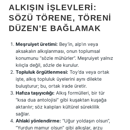
ALKIŞIN İŞLEVLERI:
SÖZÜ TÖRENE, TÖRENI
DÜZEN’E BAĞLAMAK
Meşruiyet üretimi:
Bey’in, alp’ın veya
aksakalın alkışlanması, onun toplumsal
konumunu “sözle mühürler”. Meşruiyet yalnız
kılıçla değil,
sözle
de kurulur.
Topluluk örgütlenmesi:
Toy’da veya ortak
işte, alkış topluluk üyelerini aynı dilekte
buluşturur; bu, ortak irade üretir.
Hafıza taşıyıcılığı:
Alkış formülleri, bir tür
“kısa dua antolojisi” gibi kuşaktan kuşağa
aktarılır; söz kalıpları kültürel süreklilik
sağlar.
Ahlaki yönlendirme:
“Uğur yoldaşın olsun”,
“Yurdun mamur olsun” gibi alkışlar, arzu