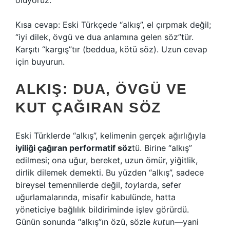
oluyoruz.
Kısa cevap: Eski Türkçede “alkış”, el çırpmak değil;
“iyi dilek, övgü ve dua anlamına gelen söz”tür.
Karşıtı “kargış”tır (beddua, kötü söz). Uzun cevap
için buyurun.
ALKIŞ: DUA, ÖVGÜ VE
KUT ÇAĞIRAN SÖZ
Eski Türklerde “alkış”, kelimenin gerçek ağırlığıyla
iyiliği çağıran performatif söz
tü. Birine “alkış”
edilmesi; ona uğur, bereket, uzun ömür, yiğitlik,
dirlik dilemek demekti. Bu yüzden “alkış”, sadece
bireysel temennilerde değil,
toy
larda, sefer
uğurlamalarında, misafir kabulünde, hatta
yöneticiye bağlılık bildiriminde işlev görürdü.
Günün sonunda “alkış”ın özü, sözle
kut
un—yani