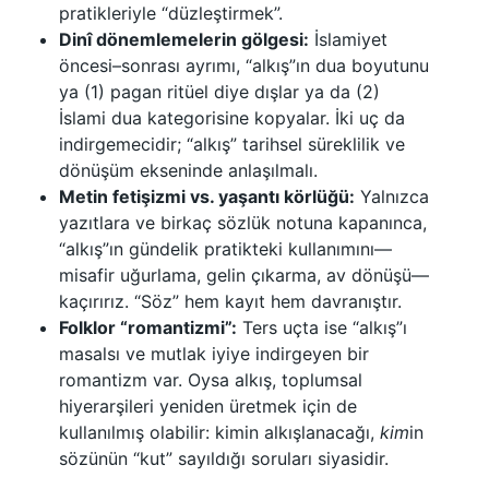
pratikleriyle “düzleştirmek”.
Dinî dönemlemelerin gölgesi:
İslamiyet
öncesi–sonrası ayrımı, “alkış”ın dua boyutunu
ya (1) pagan ritüel diye dışlar ya da (2)
İslami dua kategorisine kopyalar. İki uç da
indirgemecidir; “alkış” tarihsel süreklilik ve
dönüşüm ekseninde anlaşılmalı.
Metin fetişizmi vs. yaşantı körlüğü:
Yalnızca
yazıtlara ve birkaç sözlük notuna kapanınca,
“alkış”ın gündelik pratikteki kullanımını—
misafir uğurlama, gelin çıkarma, av dönüşü—
kaçırırız. “Söz” hem kayıt hem davranıştır.
Folklor “romantizmi”:
Ters uçta ise “alkış”ı
masalsı ve mutlak iyiye indirgeyen bir
romantizm var. Oysa alkış, toplumsal
hiyerarşileri yeniden üretmek için de
kullanılmış olabilir: kimin alkışlanacağı,
kim
in
sözünün “kut” sayıldığı soruları siyasidir.