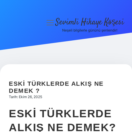
Sevimli Hikaye Köşesi
menüyü
aç
Neşeli bilgilerle gününü şenlendir!
Anasayfa
Gizlilik Politikası
Yasal Uyarı
Hakkımızda
ESKI TÜRKLERDE ALKIŞ NE
DEMEK ?
Tarih: Ekim 26, 2025
ESKI TÜRKLERDE
ALKIŞ NE DEMEK?