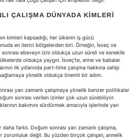
bu hak hala çoğu çalışan için erişilebilir değil.
LI ÇALIŞMA DÜNYADA KIMLERI
 kimleri kapsadığı, her ülkenin iş gücü
uda en ilerici bölgelerden biri. Örneğin, İsveç ve
sonrası ebeveyn izni oldukça uzun süreli ve esneklik
u ülkelerde oldukça yaygın. İsveç’te, anne ve babalar
ının ilk yıllarında part-time çalışma hakkına sahip
i sağlamaya yönelik oldukça önemli bir adım.
rası yarı zamanlı çalışmaya yönelik benzer politikalar
oğum sonrası verilen izinler çok uzun sürebiliyor.
klarının bakımını sürdürmek amacıyla işlerinde yarı
z daha farklı. Doğum sonrası yarı zamanlı çalışma,
bir zorunluluk değil. Bu yüzden birçok çalışan, annelik