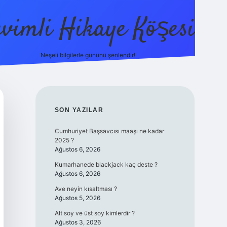
evimli Hikaye Köşesi
Neşeli bilgilerle gününü şenlendir!
ilbet mobil gir
SIDEBAR
SON YAZILAR
Cumhuriyet Başsavcısı maaşı ne kadar
2025 ?
Ağustos 6, 2026
Kumarhanede blackjack kaç deste ?
Ağustos 6, 2026
Ave neyin kısaltması ?
Ağustos 5, 2026
Alt soy ve üst soy kimlerdir ?
Ağustos 3, 2026