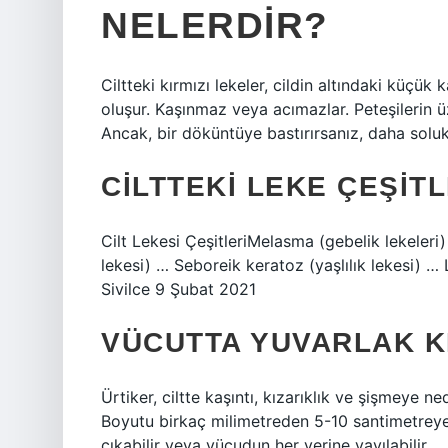
NELERDIR?
Ciltteki kırmızı lekeler, cildin altındaki küçük
oluşur. Kaşınmaz veya acımazlar. Peteşilerin ü
Ancak, bir döküntüye bastırırsanız, daha soluk
CILTTEKI LEKE ÇEŞIT
Cilt Lekesi ÇeşitleriMelasma (gebelik lekeleri)
lekesi) … Seboreik keratoz (yaşlılık lekesi) … L
Sivilce 9 Şubat 2021
VÜCUTTA YUVARLAK KI
Ürtiker, ciltte kaşıntı, kızarıklık ve şişmeye ne
Boyutu birkaç milimetreden 5-10 santimetreye
çıkabilir veya vücudun her yerine yayılabilir.