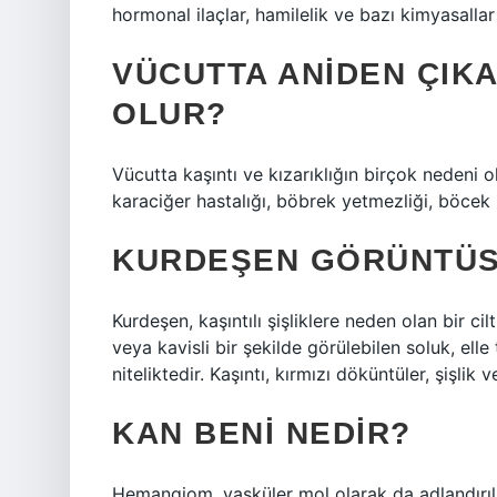
hormonal ilaçlar, hamilelik ve bazı kimyasallar
VÜCUTTA ANIDEN ÇIKA
OLUR?
Vücutta kaşıntı ve kızarıklığın birçok nedeni olab
karaciğer hastalığı, böbrek yetmezliği, böcek ı
KURDEŞEN GÖRÜNTÜS
Kurdeşen, kaşıntılı şişliklere neden olan bir ci
veya kavisli bir şekilde görülebilen soluk, elle t
niteliktedir. Kaşıntı, kırmızı döküntüler, şişlik 
KAN BENI NEDIR?
Hemangiom, vasküler mol olarak da adlandırıl