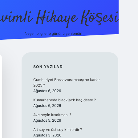
evimli Hikaye Köşesi
Neşeli bilgilerle gününü şenlendir!
ilbet mobil giriş
SIDEBAR
SON YAZILAR
Cumhuriyet Başsavcısı maaşı ne kadar
2025 ?
Ağustos 6, 2026
Kumarhanede blackjack kaç deste ?
Ağustos 6, 2026
Ave neyin kısaltması ?
Ağustos 5, 2026
Alt soy ve üst soy kimlerdir ?
Ağustos 3, 2026