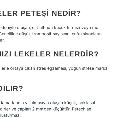
ELER PETEŞI NEDIR?
edeniyle oluşan, cilt altında küçük kırmızı veya mor
 Genellikle düşük trombosit sayısının, enfeksiyonların
ar.
IZI LEKELER NELERDIR?
rtilerle ortaya çıkan stres egzaması, yoğun strese maruz
DILIR?
 damarlarının yırtılmasıyla oluşan küçük, noktasal
edirler ve çapları 2 mm’den küçüktür. Petechiae
 oluşturmaz.