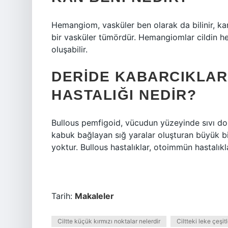
Hemangiom, vasküler ben olarak da bilinir, ka
bir vasküler tümördür. Hemangiomlar cildin her
oluşabilir.
DERIDE KABARCIKLAR
HASTALIĞI NEDIR?
Bullous pemfigoid, vücudun yüzeyinde sıvı dol
kabuk bağlayan sığ yaralar oluşturan büyük bir
yoktur. Bullous hastalıklar, otoimmün hastalıkla
Tarih:
Makaleler
Ciltte küçük kırmızı noktalar nelerdir
Ciltteki leke çeşitl