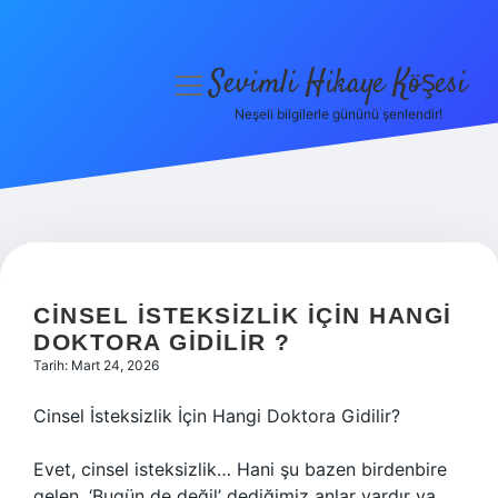
Sevimli Hikaye Köşesi
menüyü
aç
Neşeli bilgilerle gününü şenlendir!
Anasayfa
Gizlilik Politikası
Yasal Uyarı
Hakkımızda
CINSEL ISTEKSIZLIK IÇIN HANGI
DOKTORA GIDILIR ?
Tarih: Mart 24, 2026
Cinsel İsteksizlik İçin Hangi Doktora Gidilir?
Evet, cinsel isteksizlik… Hani şu bazen birdenbire
gelen, ‘Bugün de değil’ dediğimiz anlar vardır ya,