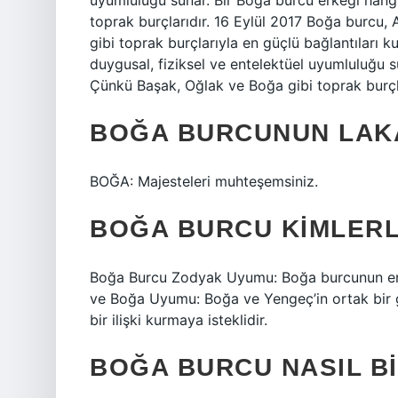
uyumluluğu sunar. Bir Boğa burcu erkeği hang
toprak burçlarıdır. 16 Eylül 2017 Boğa burcu, 
gibi toprak burçlarıyla en güçlü bağlantıları k
duygusal, fiziksel ve entelektüel uyumluluğu 
Çünkü Başak, Oğlak ve Boğa gibi toprak burçla
BOĞA BURCUNUN LAKA
BOĞA: Majesteleri muhteşemsiniz.
BOĞA BURCU KIMLERL
Boğa Burcu Zodyak Uyumu: Boğa burcunun en iy
ve Boğa Uyumu: Boğa ve Yengeç’in ortak bir gü
bir ilişki kurmaya isteklidir.
BOĞA BURCU NASIL BI