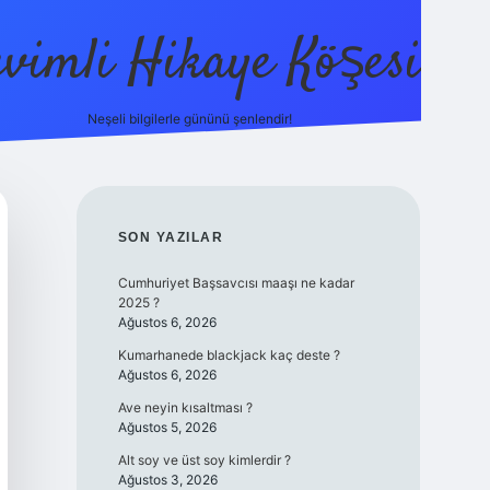
evimli Hikaye Köşesi
Neşeli bilgilerle gününü şenlendir!
ilbet mobil giriş
SIDEBAR
SON YAZILAR
Cumhuriyet Başsavcısı maaşı ne kadar
2025 ?
Ağustos 6, 2026
Kumarhanede blackjack kaç deste ?
Ağustos 6, 2026
Ave neyin kısaltması ?
Ağustos 5, 2026
Alt soy ve üst soy kimlerdir ?
Ağustos 3, 2026