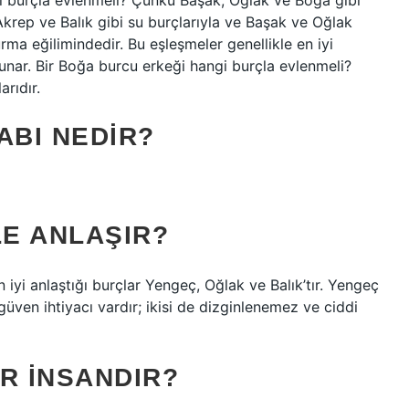
i burçla evlenmeli? Çünkü Başak, Oğlak ve Boğa gibi
Akrep ve Balık gibi su burçlarıyla ve Başak ve Oğlak
urma eğilimindedir. Bu eşleşmeler genellikle en iyi
sunar. Bir Boğa burcu erkeği hangi burçla evlenmeli?
rıdır.
BI NEDIR?
E ANLAŞIR?
i anlaştığı burçlar Yengeç, Oğlak ve Balık’tır. Yengeç
ven ihtiyacı vardır; ikisi de dizginlenemez ve ciddi
R INSANDIR?