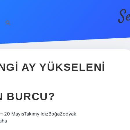
S
GI AY YÜKSELENI
N BURCU?
n – 20 MayısTakımyıldızBoğaZodyak
aha