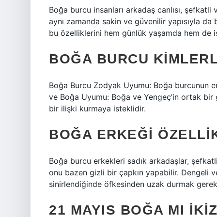
Boğa burcu insanları arkadaş canlısı, şefkatli v
aynı zamanda sakin ve güvenilir yapısıyla da bi
bu özelliklerini hem günlük yaşamda hem de iş
BOĞA BURCU KIMLERL
Boğa Burcu Zodyak Uyumu: Boğa burcunun en iy
ve Boğa Uyumu: Boğa ve Yengeç’in ortak bir gü
bir ilişki kurmaya isteklidir.
BOĞA ERKEĞI ÖZELLI
Boğa burcu erkekleri sadık arkadaşlar, şefkatl
onu bazen gizli bir çapkın yapabilir. Dengeli 
sinirlendiğinde öfkesinden uzak durmak gereki
21 MAYIS BOĞA MI IKI