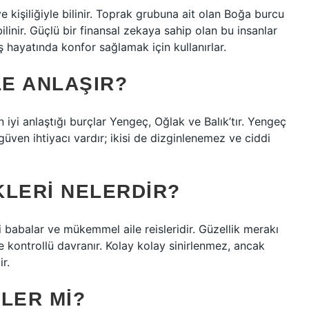
e kişiliğiyle bilinir. Toprak grubuna ait olan Boğa burcu
linir. Güçlü bir finansal zekaya sahip olan bu insanlar
 hayatında konfor sağlamak için kullanırlar.
E ANLAŞIR?
i anlaştığı burçlar Yengeç, Oğlak ve Balık’tır. Yengeç
ven ihtiyacı vardır; ikisi de dizginlenemez ve ciddi
KLERI NELERDIR?
i babalar ve mükemmel aile reisleridir. Güzellik merakı
ve kontrollü davranır. Kolay kolay sinirlenmez, ancak
r.
ZLER MI?