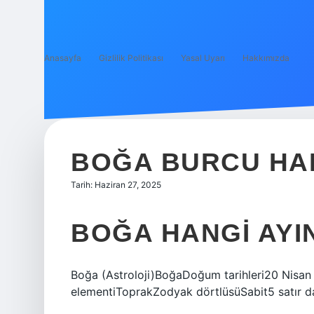
Anasayfa
Gizlilik Politikası
Yasal Uyarı
Hakkımızda
BOĞA BURCU HAN
Tarih: Haziran 27, 2025
BOĞA HANGI AYI
Boğa (Astroloji)BoğaDoğum tarihleri20 Nisa
elementiToprakZodyak dörtlüsüSabit5 satır d