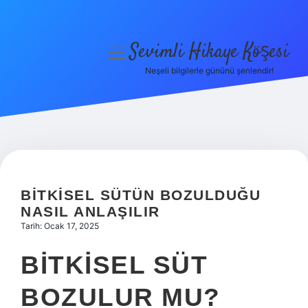
Sevimli Hikaye Köşesi
menüyü
aç
Neşeli bilgilerle gününü şenlendir!
Anasayfa
Gizlilik Politikası
Yasal Uyarı
Hakkımızda
BITKISEL SÜTÜN BOZULDUĞU
NASIL ANLAŞILIR
Tarih: Ocak 17, 2025
BITKISEL SÜT
BOZULUR MU?