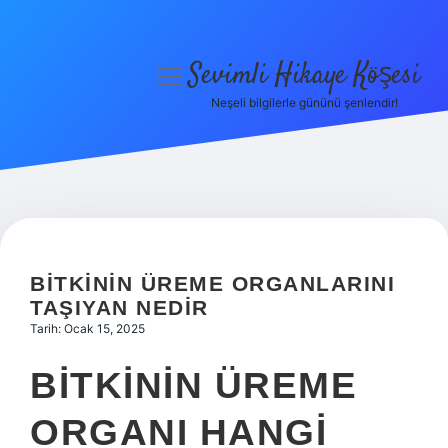
Sevimli Hikaye Köşesi
menüyü
aç
Neşeli bilgilerle gününü şenlendir!
Anasayfa
Gizlilik Politikası
Yasal Uyarı
Hakkımızda
BITKININ ÜREME ORGANLARINI
TAŞIYAN NEDIR
Tarih: Ocak 15, 2025
BITKININ ÜREME
ORGANI HANGI