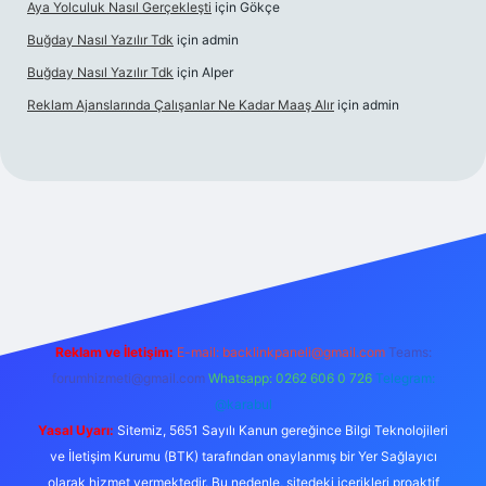
Aya Yolculuk Nasıl Gerçekleşti
için
Gökçe
Buğday Nasıl Yazılır Tdk
için
admin
Buğday Nasıl Yazılır Tdk
için
Alper
Reklam Ajanslarında Çalışanlar Ne Kadar Maaş Alır
için
admin
riş
Reklam ve İletişim:
E-mail: backlinkpaneli@gmail.com
Teams:
forumhizmeti@gmail.com
Whatsapp: 0262 606 0 726
Telegram:
@karabul
Yasal Uyarı:
Sitemiz, 5651 Sayılı Kanun gereğince Bilgi Teknolojileri
ve İletişim Kurumu (BTK) tarafından onaylanmış bir Yer Sağlayıcı
olarak hizmet vermektedir. Bu nedenle, sitedeki içerikleri proaktif