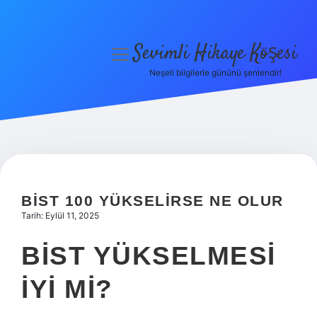
Sevimli Hikaye Köşesi
menüyü
aç
Neşeli bilgilerle gününü şenlendir!
Anasayfa
Gizlilik Politikası
Yasal Uyarı
Hakkımızda
BIST 100 YÜKSELIRSE NE OLUR
Tarih: Eylül 11, 2025
BIST YÜKSELMESI
IYI MI?