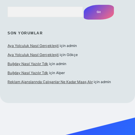
Arama
SON YORUMLAR
Aya Yolculuk Nasıl Gerçekleşti
için
admin
Aya Yolculuk Nasıl Gerçekleşti
için
Gökçe
Buğday Nasıl Yazılır Tdk
için
admin
Buğday Nasıl Yazılır Tdk
için
Alper
Reklam Ajanslarında Çalışanlar Ne Kadar Maaş Alır
için
admin
l giriş