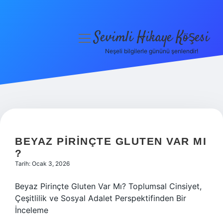
Sevimli Hikaye Köşesi
menüyü
aç
Neşeli bilgilerle gününü şenlendir!
Anasayfa
Gizlilik Politikası
Yasal Uyarı
Hakkımızda
BEYAZ PIRINÇTE GLUTEN VAR MI
?
Tarih: Ocak 3, 2026
Beyaz Pirinçte Gluten Var Mı? Toplumsal Cinsiyet,
Çeşitlilik ve Sosyal Adalet Perspektifinden Bir
İnceleme