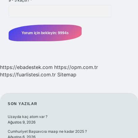
9 - 5 kaçtır?
*
https://ebadestek.com
https://opm.com.tr
https://fuarlistesi.com.tr
Sitemap
SIDEBAR
SON YAZILAR
Uzayda kaç atom var ?
Ağustos 9, 2026
Cumhuriyet Başsavcısı maaşı ne kadar 2025 ?
Ağustos 6, 2026