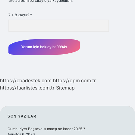
site adresim bu tarayıcıya kaydedilsin.
7 + 8 kaçtır?
*
https://ebadestek.com
https://opm.com.tr
https://fuarlistesi.com.tr
Sitemap
SIDEBAR
SON YAZILAR
Cumhuriyet Başsavcısı maaşı ne kadar 2025 ?
Ağustos 6, 2026