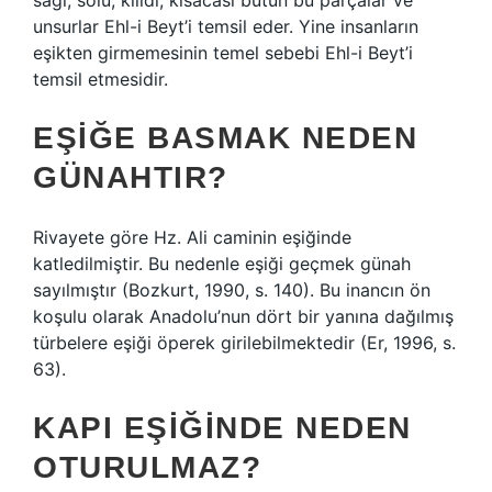
sağı, solu, kilidi, kısacası bütün bu parçalar ve
unsurlar Ehl-i Beyt’i temsil eder. Yine insanların
eşikten girmemesinin temel sebebi Ehl-i Beyt’i
temsil etmesidir.
EŞIĞE BASMAK NEDEN
GÜNAHTIR?
Rivayete göre Hz. Ali caminin eşiğinde
katledilmiştir. Bu nedenle eşiği geçmek günah
sayılmıştır (Bozkurt, 1990, s. 140). Bu inancın ön
koşulu olarak Anadolu’nun dört bir yanına dağılmış
türbelere eşiği öperek girilebilmektedir (Er, 1996, s.
63).
KAPI EŞIĞINDE NEDEN
OTURULMAZ?