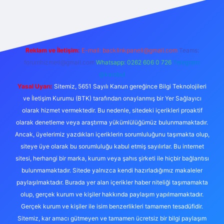
riş
Reklam ve İletişim:
E-mail: backlinkpaneli@gmail.com
Teams:
forumhizmeti@gmail.com
Whatsapp: 0262 606 0 726
Telegram:
@karabul
Yasal Uyarı:
Sitemiz, 5651 Sayılı Kanun gereğince Bilgi Teknolojileri
ve İletişim Kurumu (BTK) tarafından onaylanmış bir Yer Sağlayıcı
olarak hizmet vermektedir. Bu nedenle, sitedeki içerikleri proaktif
olarak denetleme veya araştırma yükümlülüğümüz bulunmamaktadır.
Ancak, üyelerimiz yazdıkları içeriklerin sorumluluğunu taşımakta olup,
siteye üye olarak bu sorumluluğu kabul etmiş sayılırlar. Bu internet
sitesi, herhangi bir marka, kurum veya şahıs şirketi ile hiçbir bağlantısı
bulunmamaktadır. Sitede yalnızca kendi hazırladığımız makaleler
paylaşılmaktadır. Burada yer alan içerikler haber niteliği taşımamakta
olup, gerçek kurum ve kişiler hakkında paylaşım yapılmamaktadır.
Gerçek kurum ve kişiler ile isim benzerlikleri tamamen tesadüfidir.
Sitemiz, kar amacı gütmeyen ve tamamen ücretsiz bir bilgi paylaşım