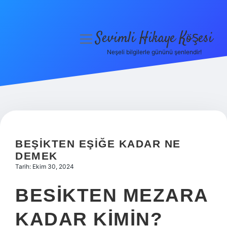
Sevimli Hikaye Köşesi
menüyü
aç
Neşeli bilgilerle gününü şenlendir!
Anasayfa
Gizlilik Politikası
Yasal Uyarı
Hakkımızda
BEŞIKTEN EŞIĞE KADAR NE
DEMEK
Tarih: Ekim 30, 2024
BESIKTEN MEZARA
KADAR KIMIN?