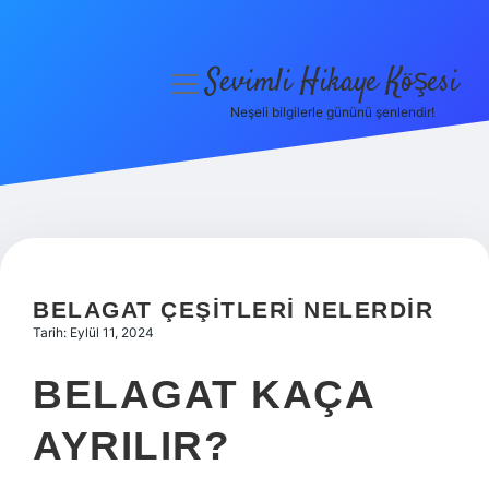
Sevimli Hikaye Köşesi
menüyü
aç
Neşeli bilgilerle gününü şenlendir!
Anasayfa
Gizlilik Politikası
Yasal Uyarı
Hakkımızda
BELAGAT ÇEŞITLERI NELERDIR
Tarih: Eylül 11, 2024
BELAGAT KAÇA
AYRILIR?