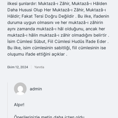
ilkesi şunlardır: Muktazâ-ı Zâhir, Muktazâ-ı Hâlden
Daha Hususi Olup Her Muktazâ-ı Zâhir, Muktazâ-ı
Hâldir; Fakat Tersi Doğru Değildir . Bu ilke, ifadenin
duruma uygun olmasını ve her muktazâ-ı zâhirin
aynı zamanda muktazâ-ı hâl olduğunu, ancak her
muktazâ-ı hâlin muktazâ-ı zâhir olmadığını belirtir .
İsim Cümlesi Sübut, Fiil Cümlesi Hudûs İfade Eder .
Bu ilke, isim cümlesinin sabitliği, fiil cümlesinin ise
oluşumu ifade ettiğini açıklar .
Ekim 12, 2024
Yanıtla
admin
Alpır!
Önerilerinizle metin
daha içten
oldu.