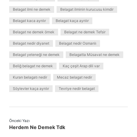
Belagat ilmi ne demek
Belagat ilminin kurucusu kimdir
Belagat kaca ayrılır
Belagat kaça ayrılır
Belagat ne demek örnek
Belagat ne demek Tefsir
Belagat nedir diyanet
Belagat nedir Osmanlı
Belagat yeteneği ne demek
Belagatta Müsavat ne demek
Beliğ belagat ne demek
Kaç çeşit Arap dili var
Kuran belagatı nedir
Mecaz belagat nedir
Söylevler kaça ayrılır
Tevriye nedir belagat
Önceki Yazı
Herdem Ne Demek Tdk