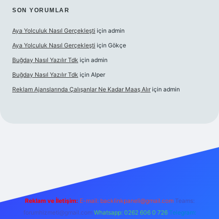
SON YORUMLAR
Aya Yolculuk Nasıl Gerçekleşti
için
admin
Aya Yolculuk Nasıl Gerçekleşti
için
Gökçe
Buğday Nasıl Yazılır Tdk
için
admin
Buğday Nasıl Yazılır Tdk
için
Alper
Reklam Ajanslarında Çalışanlar Ne Kadar Maaş Alır
için
admin
bil giriş
Reklam ve İletişim:
E-mail: backlinkpaneli@gmail.com
Teams:
forumhizmeti@gmail.com
Whatsapp: 0262 606 0 726
Telegram: