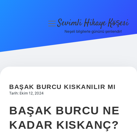
Sevimli Hikaye Köşesi
menüyü
aç
Neşeli bilgilerle gününü şenlendir!
Anasayfa
Gizlilik Politikası
Yasal Uyarı
Hakkımızda
BAŞAK BURCU KISKANILIR MI
Tarih: Ekim 12, 2024
BAŞAK BURCU NE
KADAR KISKANÇ?