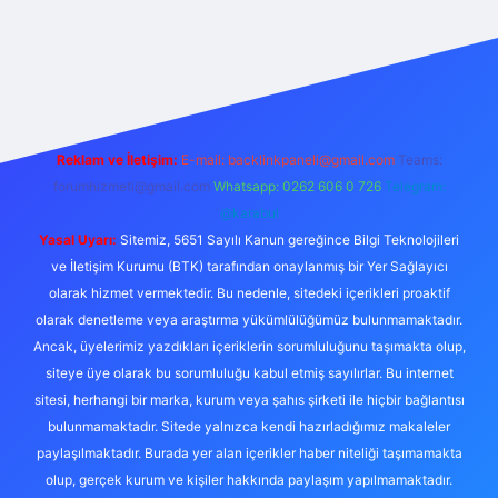
obil giriş
Reklam ve İletişim:
E-mail: backlinkpaneli@gmail.com
Teams:
forumhizmeti@gmail.com
Whatsapp: 0262 606 0 726
Telegram:
@karabul
Yasal Uyarı:
Sitemiz, 5651 Sayılı Kanun gereğince Bilgi Teknolojileri
ve İletişim Kurumu (BTK) tarafından onaylanmış bir Yer Sağlayıcı
olarak hizmet vermektedir. Bu nedenle, sitedeki içerikleri proaktif
olarak denetleme veya araştırma yükümlülüğümüz bulunmamaktadır.
Ancak, üyelerimiz yazdıkları içeriklerin sorumluluğunu taşımakta olup,
siteye üye olarak bu sorumluluğu kabul etmiş sayılırlar. Bu internet
sitesi, herhangi bir marka, kurum veya şahıs şirketi ile hiçbir bağlantısı
bulunmamaktadır. Sitede yalnızca kendi hazırladığımız makaleler
paylaşılmaktadır. Burada yer alan içerikler haber niteliği taşımamakta
olup, gerçek kurum ve kişiler hakkında paylaşım yapılmamaktadır.