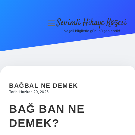
Sevimli Hikaye Köşesi
menüyü
aç
Neşeli bilgilerle gününü şenlendir!
Anasayfa
Gizlilik Politikası
Yasal Uyarı
Hakkımızda
BAĞBAL NE DEMEK
Tarih: Haziran 20, 2025
BAĞ BAN NE
DEMEK?