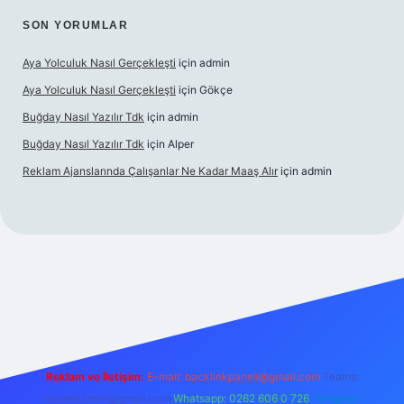
SON YORUMLAR
Aya Yolculuk Nasıl Gerçekleşti
için
admin
Aya Yolculuk Nasıl Gerçekleşti
için
Gökçe
Buğday Nasıl Yazılır Tdk
için
admin
Buğday Nasıl Yazılır Tdk
için
Alper
Reklam Ajanslarında Çalışanlar Ne Kadar Maaş Alır
için
admin
 giriş
Reklam ve İletişim:
E-mail: backlinkpaneli@gmail.com
Teams:
forumhizmeti@gmail.com
Whatsapp: 0262 606 0 726
Telegram: