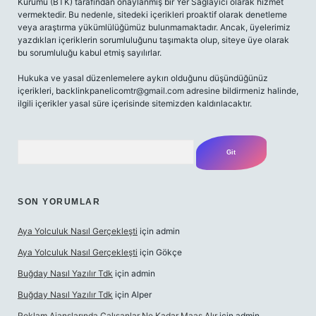
Kurumu (BTK) tarafından onaylanmış bir Yer Sağlayıcı olarak hizmet
vermektedir. Bu nedenle, sitedeki içerikleri proaktif olarak denetleme
veya araştırma yükümlülüğümüz bulunmamaktadır. Ancak, üyelerimiz
yazdıkları içeriklerin sorumluluğunu taşımakta olup, siteye üye olarak
bu sorumluluğu kabul etmiş sayılırlar.
Hukuka ve yasal düzenlemelere aykırı olduğunu düşündüğünüz
içerikleri, backlinkpanelicomtr@gmail.com adresine bildirmeniz halinde,
ilgili içerikler yasal süre içerisinde sitemizden kaldırılacaktır.
Arama
SON YORUMLAR
Aya Yolculuk Nasıl Gerçekleşti
için
admin
Aya Yolculuk Nasıl Gerçekleşti
için
Gökçe
Buğday Nasıl Yazılır Tdk
için
admin
Buğday Nasıl Yazılır Tdk
için
Alper
Reklam Ajanslarında Çalışanlar Ne Kadar Maaş Alır
için
admin