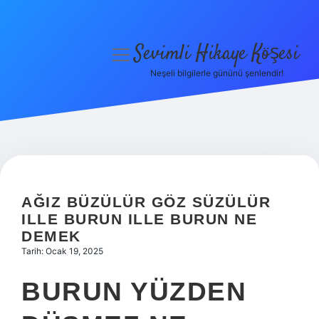
Sevimli Hikaye Köşesi
menüyü
aç
Neşeli bilgilerle gününü şenlendir!
Anasayfa
Gizlilik Politikası
Yasal Uyarı
Hakkımızda
AĞIZ BÜZÜLÜR GÖZ SÜZÜLÜR
ILLE BURUN ILLE BURUN NE
DEMEK
Tarih: Ocak 19, 2025
BURUN YÜZDEN