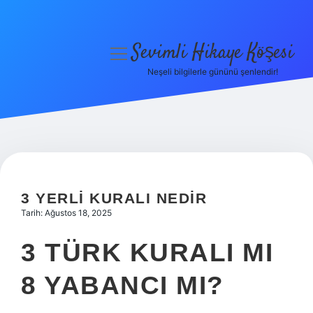
Sevimli Hikaye Köşesi
menüyü
aç
Neşeli bilgilerle gününü şenlendir!
Anasayfa
Gizlilik Politikası
Yasal Uyarı
Hakkımızda
3 YERLI KURALI NEDIR
Tarih: Ağustos 18, 2025
3 TÜRK KURALI MI
8 YABANCI MI?