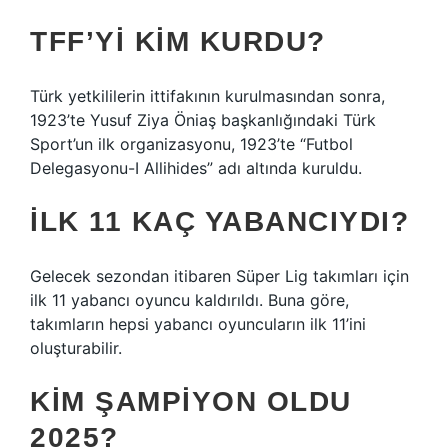
TFF’YI KIM KURDU?
Türk yetkililerin ittifakının kurulmasından sonra,
1923’te Yusuf Ziya Öniaş başkanlığındaki Türk
Sport’un ilk organizasyonu, 1923’te “Futbol
Delegasyonu-I Allihides” adı altında kuruldu.
İLK 11 KAÇ YABANCIYDI?
Gelecek sezondan itibaren Süper Lig takımları için
ilk 11 yabancı oyuncu kaldırıldı. Buna göre,
takımların hepsi yabancı oyuncuların ilk 11’ini
oluşturabilir.
KIM ŞAMPIYON OLDU
2025?