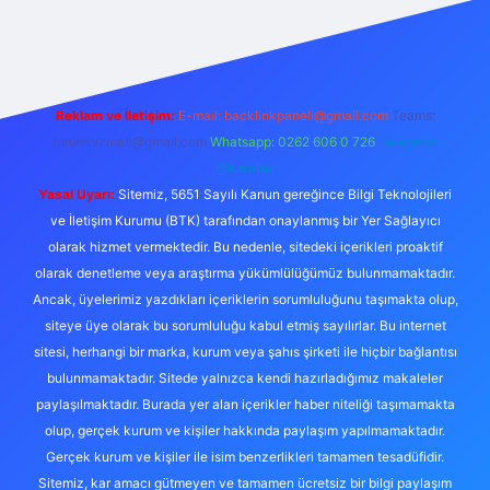
riş
Reklam ve İletişim:
E-mail: backlinkpaneli@gmail.com
Teams:
forumhizmeti@gmail.com
Whatsapp: 0262 606 0 726
Telegram:
@karabul
Yasal Uyarı:
Sitemiz, 5651 Sayılı Kanun gereğince Bilgi Teknolojileri
ve İletişim Kurumu (BTK) tarafından onaylanmış bir Yer Sağlayıcı
olarak hizmet vermektedir. Bu nedenle, sitedeki içerikleri proaktif
olarak denetleme veya araştırma yükümlülüğümüz bulunmamaktadır.
Ancak, üyelerimiz yazdıkları içeriklerin sorumluluğunu taşımakta olup,
siteye üye olarak bu sorumluluğu kabul etmiş sayılırlar. Bu internet
sitesi, herhangi bir marka, kurum veya şahıs şirketi ile hiçbir bağlantısı
bulunmamaktadır. Sitede yalnızca kendi hazırladığımız makaleler
paylaşılmaktadır. Burada yer alan içerikler haber niteliği taşımamakta
olup, gerçek kurum ve kişiler hakkında paylaşım yapılmamaktadır.
Gerçek kurum ve kişiler ile isim benzerlikleri tamamen tesadüfidir.
Sitemiz, kar amacı gütmeyen ve tamamen ücretsiz bir bilgi paylaşım