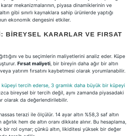
arar mekanizmalarının, piyasa dinamiklerinin ve
altın gibi sınırlı kaynaklara sahip ürünlerde yaptığı
un ekonomik dengesini etkiler.
: BIREYSEL KARARLAR VE FIRSAT
ıttığını ve bu seçimlerin maliyetlerini analiz eder. Küpe
uşturur.
Fırsat maliyeti
, bir bireyin daha ağır bir altın
eya yatırım fırsatını kaybetmesi olarak yorumlanabilir.
ın küpeyi tercih ederse, 3 gramlık daha büyük bir küpeyi
zca bireysel bir tercih değil, aynı zamanda piyasadaki
 olarak da değerlendirilebilir.
ssas terazi ile ölçülür. 14 ayar altın %58,3 saf altın
 ağırlık hem de altın oranı dikkate alınır. Bu hesaplama,
ik bir rol oynar; çünkü altın, likiditesi yüksek bir değer