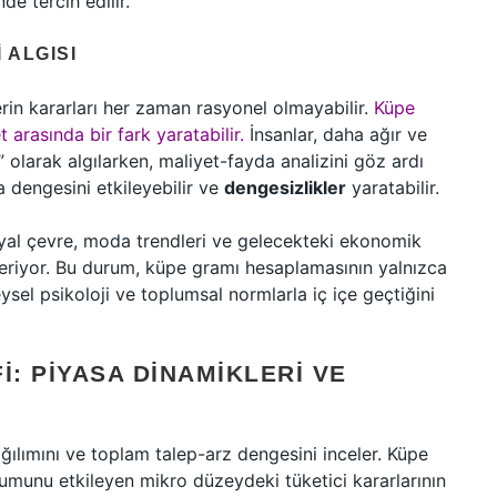
e tercih edilir.
 ALGISI
rin kararları her zaman rasyonel olmayabilir.
Küpe
t arasında bir fark yaratabilir.
İnsanlar, daha ağır ve
 olarak algılarken, maliyet-fayda analizini göz ardı
a dengesini etkileyebilir ve
dengesizlikler
yaratabilir.
sosyal çevre, moda trendleri ve gelecekteki ekonomik
steriyor. Bu durum, küpe gramı hesaplamasının yalnızca
ysel psikoloji ve toplumsal normlarla iç içe geçtiğini
: PIYASA DINAMIKLERI VE
ımını ve toplam talep-arz dengesini inceler. Küpe
şumunu etkileyen mikro düzeydeki tüketici kararlarının