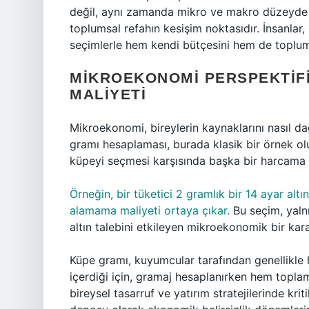
değil, aynı zamanda mikro ve makro düzeyde k
toplumsal refahın kesişim noktasıdır. İnsanlar, 
seçimlerle hem kendi bütçesini hem de toplum
MIKROEKONOMI PERSPEKTIFI
MALIYETI
Mikroekonomi, bireylerin kaynaklarını nasıl dağ
gramı hesaplaması, burada klasik bir örnek ol
küpeyi seçmesi karşısında başka bir harcama v
Örneğin, bir tüketici 2 gramlık bir 14 ayar alt
alamama maliyeti ortaya çıkar.
Bu seçim, yalnı
altın talebini etkileyen mikroekonomik bir karar
Küpe gramı, kuyumcular tarafından genellikle ha
içerdiği için, gramaj hesaplanırken hem toplam
bireysel tasarruf ve yatırım stratejilerinde krit