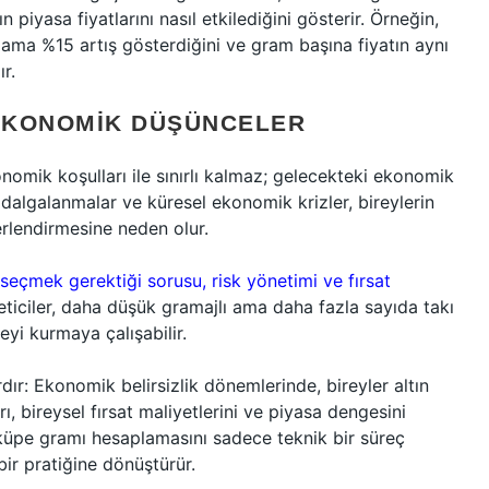
n piyasa fiyatlarını nasıl etkilediğini gösterir. Örneğin,
talama %15 artış gösterdiğini ve gram başına fiyatın aynı
r.
EKONOMIK DÜŞÜNCELER
mik koşulları ile sınırlı kalmaz; gelecekteki ekonomik
ki dalgalanmalar ve küresel ekonomik krizler, bireylerin
erlendirmesine neden olur.
seçmek gerektiği sorusu, risk yönetimi ve fırsat
ticiler, daha düşük gramajlı ama daha fazla sayıda takı
eyi kurmaya çalışabilir.
ır: Ekonomik belirsizlik dönemlerinde, bireyler altın
ı, bireysel fırsat maliyetlerini ve piyasa dengesini
, küpe gramı hesaplamasını sadece teknik bir süreç
ir pratiğine dönüştürür.