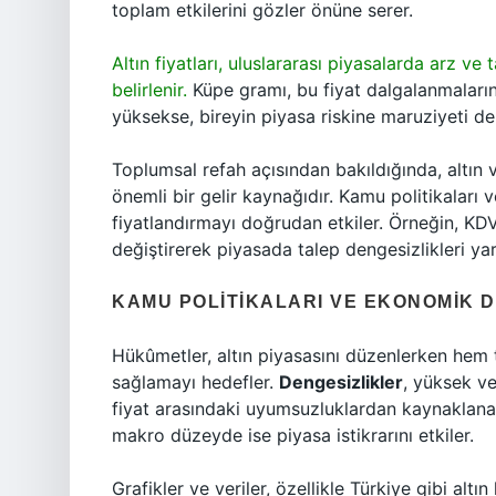
toplam etkilerini gözler önüne serer.
Altın fiyatları, uluslararası piyasalarda arz ve 
belirlenir.
Küpe gramı, bu fiyat dalgalanmaları
yüksekse, bireyin piyasa riskine maruziyeti de
Toplumsal refah açısından bakıldığında, altın ve
önemli bir gelir kaynağıdır. Kamu politikaları 
fiyatlandırmayı doğrudan etkiler. Örneğin, KDV 
değiştirerek piyasada talep dengesizlikleri yara
KAMU POLITIKALARI VE EKONOMIK 
Hükûmetler, altın piyasasını düzenlerken hem 
sağlamayı hedefler.
Dengesizlikler
, yüksek ve
fiyat arasındaki uyumsuzluklardan kaynaklanabi
makro düzeyde ise piyasa istikrarını etkiler.
Grafikler ve veriler, özellikle Türkiye gibi alt