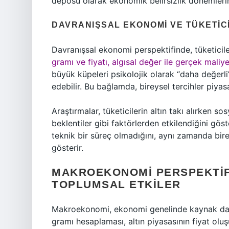
deposu olarak ekonomik belirsizlik dönemlerind
DAVRANIŞSAL EKONOMI VE TÜKETICI
Davranışsal ekonomi perspektifinde, tüketicile
gramı ve fiyatı, algısal değer ile gerçek maliye
büyük küpeleri psikolojik olarak “daha değerli”
edebilir. Bu bağlamda, bireysel tercihler piyas
Araştırmalar, tüketicilerin altın takı alırken 
beklentiler gibi faktörlerden etkilendiğini gö
teknik bir süreç olmadığını, aynı zamanda bire
gösterir.
MAKROEKONOMI PERSPEKTIFI
TOPLUMSAL ETKILER
Makroekonomi, ekonomi genelinde kaynak dağıl
gramı hesaplaması, altın piyasasının fiyat olu