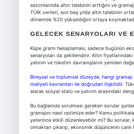
sezonlarında altın talebinin arttığını ve gramajı
TÜİK verileri, son beş yılda altın talebinin or
dönemde %20 yükseldiğini ortaya koymaktadı
GELECEK SENARYOLARI VE 
Küpe gramı hesaplaması, sadece bugünün ekono
senaryoları da şekillendirir. Altın fiyatlarında
yatırım ve tüketim davranışlarını yeniden değ
Bireysel ve toplumsal düzeyde, hangi gramajı 
maliyeti kavramları ile doğrudan ilişkilidir.
Tüke
alarak sosyal statü ve yatırım arasındaki deng
Bu bağlamda sorulması gereken sorular şunlard
gramajını nasıl optimize eder? Kamu politikalar
yeterince etkili düzenleyebilir mi? Bu sorular
olmaktan çıkarıp, ekonomik düşüncenin canlı b