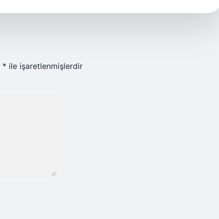
r
*
ile işaretlenmişlerdir