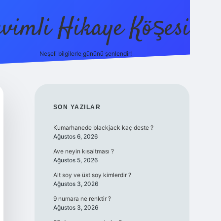
evimli Hikaye Köşesi
Neşeli bilgilerle gününü şenlendir!
ilbet mobil gi
SIDEBAR
SON YAZILAR
Kumarhanede blackjack kaç deste ?
Ağustos 6, 2026
Ave neyin kısaltması ?
Ağustos 5, 2026
Alt soy ve üst soy kimlerdir ?
Ağustos 3, 2026
9 numara ne renktir ?
Ağustos 3, 2026