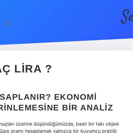
S
AÇ LIRA ?
ESAPLANIR? EKONOMI
INLEMESINE BIR ANALIZ
onuçları üzerine düşündüğümüzde, basit bir takı objesi
 Küpe gramı hesaplamak yalnızca bir kuyumcu pratiği