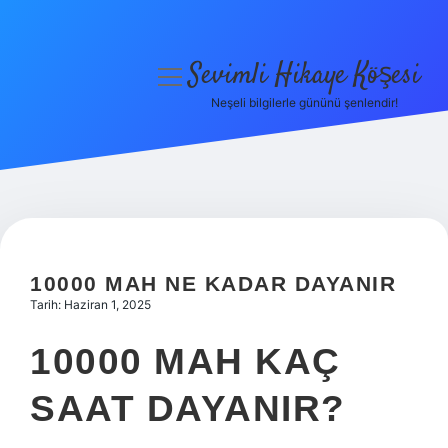
Sevimli Hikaye Köşesi
menüyü
aç
Neşeli bilgilerle gününü şenlendir!
Anasayfa
Gizlilik Politikası
Yasal Uyarı
Hakkımızda
10000 MAH NE KADAR DAYANIR
Tarih: Haziran 1, 2025
10000 MAH KAÇ
SAAT DAYANIR?