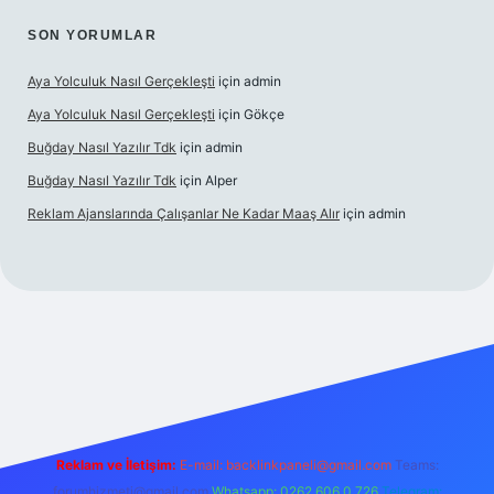
SON YORUMLAR
Aya Yolculuk Nasıl Gerçekleşti
için
admin
Aya Yolculuk Nasıl Gerçekleşti
için
Gökçe
Buğday Nasıl Yazılır Tdk
için
admin
Buğday Nasıl Yazılır Tdk
için
Alper
Reklam Ajanslarında Çalışanlar Ne Kadar Maaş Alır
için
admin
il giriş
Reklam ve İletişim:
E-mail: backlinkpaneli@gmail.com
Teams:
forumhizmeti@gmail.com
Whatsapp: 0262 606 0 726
Telegram: