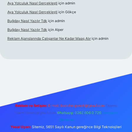
Aya Yolculuk Nasıl Gerçekleşti
için
admin
Aya Yolculuk Nasıl Gerçekleşti
için
Gökçe
Buğday Nasıl Yazılır Tdk
için
admin
Buğday Nasıl Yazılır Tdk
için
Alper
Reklam Ajanslarında Çalışanlar Ne Kadar Maaş Alır
için
admin
riş
Reklam ve İletişim:
E-mail: backlinkpaneli@gmail.com
Teams:
forumhizmeti@gmail.com
Whatsapp: 0262 606 0 726
Telegram:
@karabul
Yasal Uyarı:
Sitemiz, 5651 Sayılı Kanun gereğince Bilgi Teknolojileri