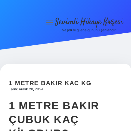
Sevimli Hikaye Köşesi
menüyü
aç
Neşeli bilgilerle gününü şenlendir!
Anasayfa
Gizlilik Politikası
Yasal Uyarı
Hakkımızda
1 METRE BAKIR KAC KG
Tarih: Aralık 28, 2024
1 METRE BAKIR
ÇUBUK KAÇ