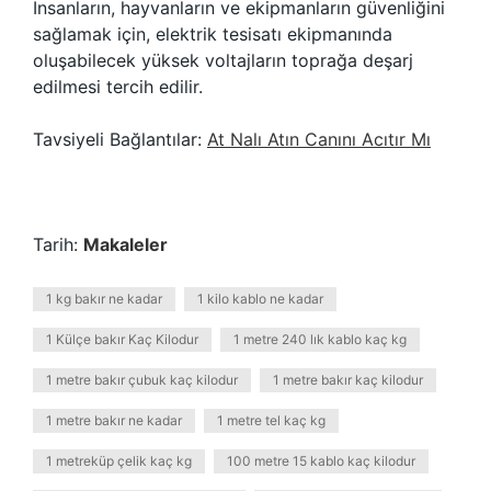
İnsanların, hayvanların ve ekipmanların güvenliğini
sağlamak için, elektrik tesisatı ekipmanında
oluşabilecek yüksek voltajların toprağa deşarj
edilmesi tercih edilir.
Tavsiyeli Bağlantılar:
At Nalı Atın Canını Acıtır Mı
Tarih:
Makaleler
1 kg bakır ne kadar
1 kilo kablo ne kadar
1 Külçe bakır Kaç Kilodur
1 metre 240 lık kablo kaç kg
1 metre bakır çubuk kaç kilodur
1 metre bakır kaç kilodur
1 metre bakır ne kadar
1 metre tel kaç kg
1 metreküp çelik kaç kg
100 metre 15 kablo kaç kilodur