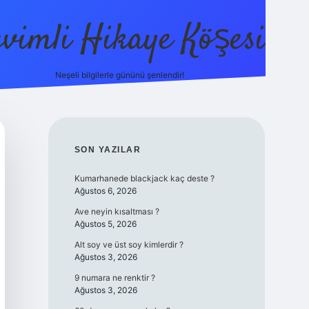
evimli Hikaye Köşesi
Neşeli bilgilerle gününü şenlendir!
ilbet mobil giriş
SIDEBAR
SON YAZILAR
Kumarhanede blackjack kaç deste ?
Ağustos 6, 2026
Ave neyin kısaltması ?
Ağustos 5, 2026
Alt soy ve üst soy kimlerdir ?
Ağustos 3, 2026
9 numara ne renktir ?
Ağustos 3, 2026