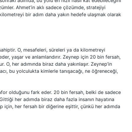
 sonraki adımda, bu yolu en hızlı nasıl kat edebileceğini
 çözümler. Ahmet’in aklı sadece çözümde, stratejiyi
 kilometreyi bir adım daha yakın hedefe ulaşmak olarak
ahiptir. O, mesafeleri, süreleri ya da kilometreyi
der, yaşar ve anlamlandırır. Zeynep için 20 bin fersah,
r. O, her adımında biraz daha yakınlaşır. Zeynep’in
acı, bu yolculukta kimlerle tanışacağı, ne öğreneceği,
for olduğunu fark eder. 20 bin fersah, belki de sadece
. Gittiği her adımda biraz daha fazla insanın hayatına
p için, her fersah bir diğerine eşittir, çünkü her adımda