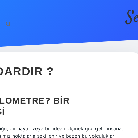
S
DARDIR ?
ILOMETRE? BIR
I
u, bir hayali veya bir ideali ölçmek gibi gelir insana.
ığımız noktalarla şekillenir ve bazen bu yolculuklar