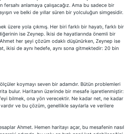
 bin fersahı anlamaya çalışacağız. Ama bu sadece bir
yışın ve belki de yıllar süren bir yolculuğun simgesidir.
k üzere yola çıkmış. Her biri farklı bir hayatı, farklı bir
diğerinin ise Zeynep. İkisi de hayatlarında önemli bir
r: Ahmet her şeyi çözüm odaklı düşünürken, Zeynep ise
at, ikisi de aynı hedefe, aynı sona gitmektedir: 20 bin
 ölçüler koymayı seven bir adamdır. Bütün problemleri
rita bulur. Haritanın üzerinde bir mesafe işaretlenmiştir:
eyi bilmek, ona yön verecektir. Ne kadar net, ne kadar
ardır ve bu çözüm, genellikle sayılarla ve verilere
 hesaplar Ahmet. Hemen haritayı açar, bu mesafenin nasıl