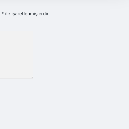
r
*
ile işaretlenmişlerdir