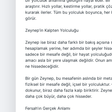
bir yolculuk anlamına geldiğini hayal eder. Bir
araştırır. Hızlı yollar, kestirme yollar, pratik
kurarak ilerler. Tüm bu yolculuk boyunca, her
görür.
Zeynep’in Kalpten Yolculuğu
Zeynep ise biraz daha farklı bir bakış açısına s
hesaplamak yerine, her adımda bir şeyler hisse
sadece bir mesafe değil, bir hayat yolculuğudu
amacı asla bir yere ulaşmak değildir. Onun am
ne hissedeceğidir.
Bir gün Zeynep, bu mesafenin aslında bir meta
fiziksel bir mesafe değil, içsel bir yolculuktur
dokunur, biraz daha fazla kalp biriktirir. Zeyne
daha çok büyür, daha çok hisseder.
Fersah’ın Gerçek Anlamı