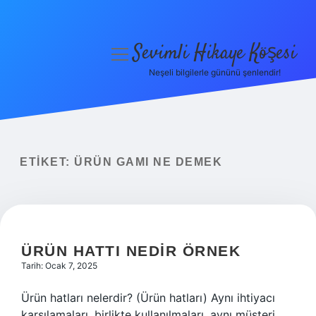
Sevimli Hikaye Köşesi
menüyü
aç
Neşeli bilgilerle gününü şenlendir!
Anasayfa
Gizlilik Politikası
Yasal Uyarı
ETIKET:
ÜRÜN GAMI NE DEMEK
Hakkımızda
ÜRÜN HATTI NEDIR ÖRNEK
Tarih: Ocak 7, 2025
Ürün hatları nelerdir? (Ürün hatları) Aynı ihtiyacı
karşılamaları, birlikte kullanılmaları, aynı müşteri