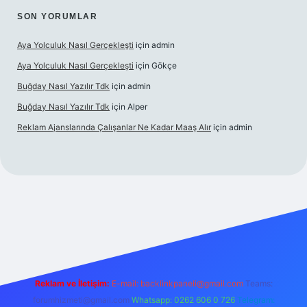
SON YORUMLAR
Aya Yolculuk Nasıl Gerçekleşti
için
admin
Aya Yolculuk Nasıl Gerçekleşti
için
Gökçe
Buğday Nasıl Yazılır Tdk
için
admin
Buğday Nasıl Yazılır Tdk
için
Alper
Reklam Ajanslarında Çalışanlar Ne Kadar Maaş Alır
için
admin
ilbet mobil giriş
Reklam ve İletişim:
E-mail: backlinkpaneli@gmail.com
Teams:
forumhizmeti@gmail.com
Whatsapp: 0262 606 0 726
Telegram: