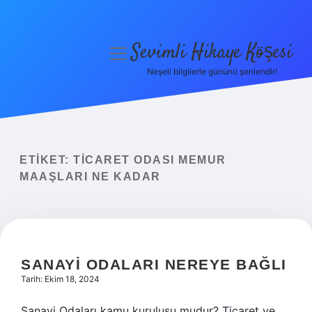
Sevimli Hikaye Köşesi
menüyü
aç
Neşeli bilgilerle gününü şenlendir!
Anasayfa
Gizlilik Politikası
Yasal Uyarı
ETIKET:
TICARET ODASI MEMUR
MAAŞLARI NE KADAR
Hakkımızda
SANAYI ODALARI NEREYE BAĞLI
Tarih: Ekim 18, 2024
Sanayi Odaları kamu kuruluşu mudur? Ticaret ve