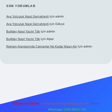
SON YORUMLAR
Aya Yolculuk Nasıl Gerçekleşti
için
admin
Aya Yolculuk Nasıl Gerçekleşti
için
Gökçe
Buğday Nasıl Yazılır Tdk
için
admin
Buğday Nasıl Yazılır Tdk
için
Alper
Reklam Ajanslarında Çalışanlar Ne Kadar Maaş Alır
için
admin
ilbet mobil giriş
Reklam ve İletişim:
E-mail: backlinkpaneli@gmail.com
Teams:
forumhizmeti@gmail.com
Whatsapp: 0262 606 0 726
Telegram: