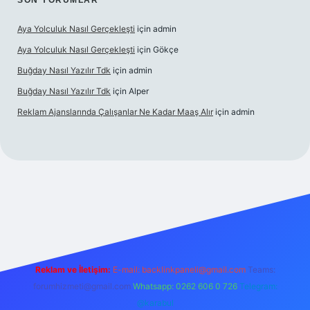
SON YORUMLAR
Aya Yolculuk Nasıl Gerçekleşti
için
admin
Aya Yolculuk Nasıl Gerçekleşti
için
Gökçe
Buğday Nasıl Yazılır Tdk
için
admin
Buğday Nasıl Yazılır Tdk
için
Alper
Reklam Ajanslarında Çalışanlar Ne Kadar Maaş Alır
için
admin
ilbet mobil giriş
Reklam ve İletişim:
E-mail: backlinkpaneli@gmail.com
Teams:
forumhizmeti@gmail.com
Whatsapp: 0262 606 0 726
Telegram:
@karabul