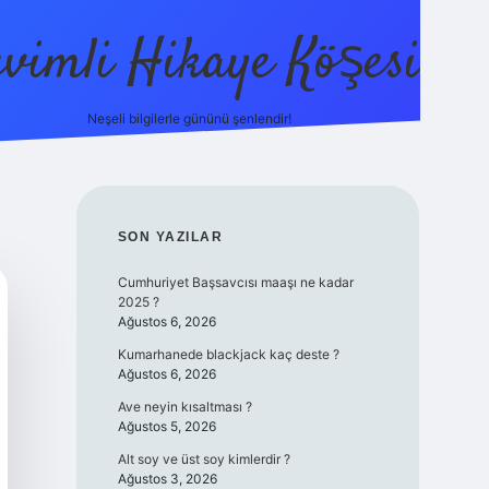
evimli Hikaye Köşesi
Neşeli bilgilerle gününü şenlendir!
ilbet mobil
SIDEBAR
SON YAZILAR
Cumhuriyet Başsavcısı maaşı ne kadar
2025 ?
Ağustos 6, 2026
Kumarhanede blackjack kaç deste ?
Ağustos 6, 2026
Ave neyin kısaltması ?
Ağustos 5, 2026
Alt soy ve üst soy kimlerdir ?
Ağustos 3, 2026