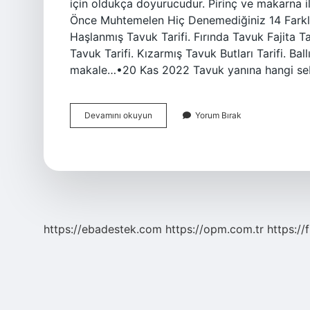
için oldukça doyurucudur. Pirinç ve makarna il
Önce Muhtemelen Hiç Denemediğiniz 14 Farklı 
Haşlanmış Tavuk Tarifi. Fırında Tavuk Fajita Ta
Tavuk Tarifi. Kızarmış Tavuk Butları Tarifi. Bal
makale…•20 Kas 2022 Tavuk yanına hangi seb
Baget
Devamını okuyun
Yorum Bırak
Yemeğin
Yanına
Ne
Gider
https://ebadestek.com
https://opm.com.tr
https://