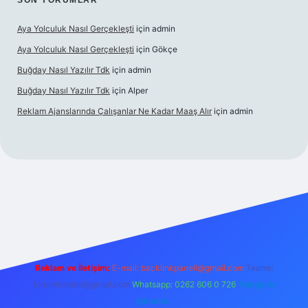
SON YORUMLAR
Aya Yolculuk Nasıl Gerçekleşti
için
admin
Aya Yolculuk Nasıl Gerçekleşti
için
Gökçe
Buğday Nasıl Yazılır Tdk
için
admin
Buğday Nasıl Yazılır Tdk
için
Alper
Reklam Ajanslarında Çalışanlar Ne Kadar Maaş Alır
için
admin
ilbet mobil giriş
Reklam ve İletişim:
E-mail: backlinkpaneli@gmail.com
Teams:
forumhizmeti@gmail.com
Whatsapp: 0262 606 0 726
Telegram:
@karabul