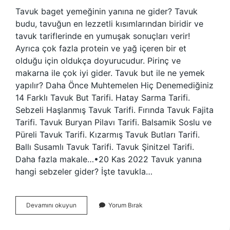
Tavuk baget yemeğinin yanına ne gider? Tavuk
budu, tavuğun en lezzetli kısımlarından biridir ve
tavuk tariflerinde en yumuşak sonuçları verir!
Ayrıca çok fazla protein ve yağ içeren bir et
olduğu için oldukça doyurucudur. Pirinç ve
makarna ile çok iyi gider. Tavuk but ile ne yemek
yapılır? Daha Önce Muhtemelen Hiç Denemediğiniz
14 Farklı Tavuk But Tarifi. Hatay Sarma Tarifi.
Sebzeli Haşlanmış Tavuk Tarifi. Fırında Tavuk Fajita
Tarifi. Tavuk Buryan Pilavı Tarifi. Balsamik Soslu ve
Püreli Tavuk Tarifi. Kızarmış Tavuk Butları Tarifi.
Ballı Susamlı Tavuk Tarifi. Tavuk Şinitzel Tarifi.
Daha fazla makale…•20 Kas 2022 Tavuk yanına
hangi sebzeler gider? İşte tavukla…
Baget
Devamını okuyun
Yorum Bırak
Yemeğin
Yanına