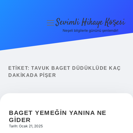
Sevimli Hikaye Köşesi
menüyü
aç
Neşeli bilgilerle gününü şenlendir!
Anasayfa
Gizlilik Politikası
Yasal Uyarı
ETIKET:
TAVUK BAGET DÜDÜKLÜDE KAÇ
DAKIKADA PIŞER
Hakkımızda
BAGET YEMEĞIN YANINA NE
GIDER
Tarih: Ocak 21, 2025