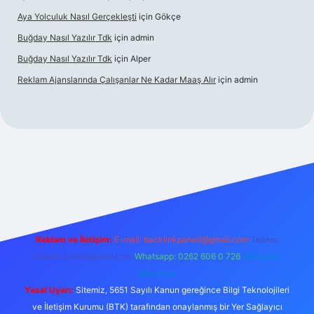
Aya Yolculuk Nasıl Gerçekleşti
için
Gökçe
Buğday Nasıl Yazılır Tdk
için
admin
Buğday Nasıl Yazılır Tdk
için
Alper
Reklam Ajanslarında Çalışanlar Ne Kadar Maaş Alır
için
admin
lbet mobil giriş
Reklam ve İletişim:
E-mail: backlinkpaneli@gmail.com
Teams:
forumhizmeti@gmail.com
Whatsapp: 0262 606 0 726
Telegram:
@karabul
Yasal Uyarı:
Sitemiz, 5651 Sayılı Kanun gereğince Bilgi Teknolojileri
ve İletişim Kurumu (BTK) tarafından onaylanmış bir Yer Sağlayıcı