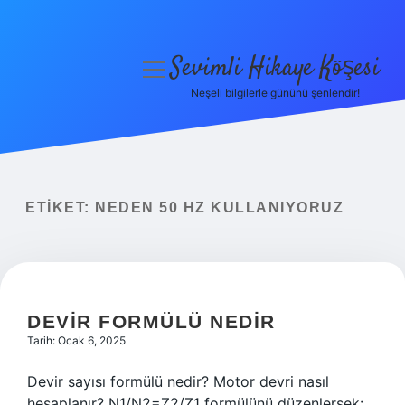
Sevimli Hikaye Köşesi
menüyü
aç
Neşeli bilgilerle gününü şenlendir!
Anasayfa
Gizlilik Politikası
Yasal Uyarı
ETIKET:
NEDEN 50 HZ KULLANIYORUZ
Hakkımızda
DEVIR FORMÜLÜ NEDIR
Tarih: Ocak 6, 2025
Devir sayısı formülü nedir? Motor devri nasıl
hesaplanır? N1/N2=Z2/Z1 formülünü düzenlersek: