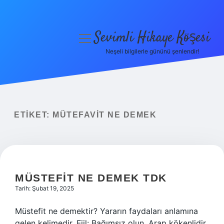
Sevimli Hikaye Köşesi
menüyü
aç
Neşeli bilgilerle gününü şenlendir!
Anasayfa
Gizlilik Politikası
Yasal Uyarı
ETIKET:
MÜTEFAVIT NE DEMEK
Hakkımızda
MÜSTEFIT NE DEMEK TDK
Tarih: Şubat 19, 2025
Müstefit ne demektir? Yararın faydaları anlamına
gelen kelimedir. Fiil: Bağımsız olun. Arap kökenlidir,