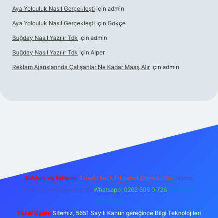
Aya Yolculuk Nasıl Gerçekleşti
için
admin
Aya Yolculuk Nasıl Gerçekleşti
için
Gökçe
Buğday Nasıl Yazılır Tdk
için
admin
Buğday Nasıl Yazılır Tdk
için
Alper
Reklam Ajanslarında Çalışanlar Ne Kadar Maaş Alır
için
admin
lbet mobil giriş
Reklam ve İletişim:
E-mail: backlinkpaneli@gmail.com
Teams:
forumhizmeti@gmail.com
Whatsapp: 0262 606 0 726
Telegram:
@karabul
Yasal Uyarı:
Sitemiz, 5651 Sayılı Kanun gereğince Bilgi Teknolojileri