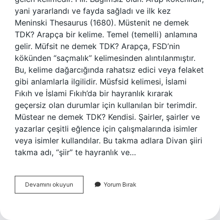
yani yararlandı ve fayda sağladı ve ilk kez
Meninski Thesaurus (1680). Müstenit ne demek
TDK? Arapça bir kelime. Temel (temelli) anlamına
gelir. Müfsit ne demek TDK? Arapça, FSD’nin
kökünden “saçmalık” kelimesinden alıntılanmıştır.
Bu, kelime dağarcığında rahatsız edici veya felaket
gibi anlamlarla ilgilidir. Müsfsid kelimesi, İslami
Fıkıh ve İslami Fıkıh’da bir hayranlık kırarak
geçersiz olan durumlar için kullanılan bir terimdir.
Müstear ne demek TDK? Kendisi. Şairler, şairler ve
yazarlar çeşitli eğlence için çalışmalarında isimler
veya isimler kullandılar. Bu takma adlara Divan şiiri
takma adı, “şiir” te hayranlık ve…
Müstefit
Devamını okuyun
Yorum Bırak
Ne
Demek
Tdk