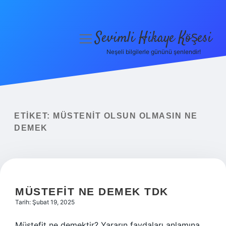
Sevimli Hikaye Köşesi
menüyü
aç
Neşeli bilgilerle gününü şenlendir!
Anasayfa
Gizlilik Politikası
Yasal Uyarı
ETIKET:
MÜSTENIT OLSUN OLMASIN NE
DEMEK
Hakkımızda
MÜSTEFIT NE DEMEK TDK
Tarih: Şubat 19, 2025
Müstefit ne demektir? Yararın faydaları anlamına