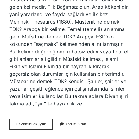
gelen kelimedir. Fiil: Bağımsız olun. Arap kökenlidir,
yani yararlandı ve fayda sağladı ve ilk kez
Meninski Thesaurus (1680). Müstenit ne demek
TDK? Arapça bir kelime. Temel (temelli) anlamına
gelir. Müfsit ne demek TDK? Arapça, FSD’nin
kökünden “saçmalık” kelimesinden alıntılanmıştır.
Bu, kelime dağarcığında rahatsız edici veya felaket
gibi anlamlarla ilgilidir. Müsfsid kelimesi, İslami
Fıkıh ve İslami Fıkıh’da bir hayranlık kırarak
geçersiz olan durumlar için kullanılan bir terimdir.
Müstear ne demek TDK? Kendisi. Şairler, şairler ve
yazarlar çeşitli eğlence için çalışmalarında isimler
veya isimler kullandılar. Bu takma adlara Divan şiiri
takma adı, “şiir” te hayranlık ve…
Müstefit
Devamını okuyun
Yorum Bırak
Ne
Demek