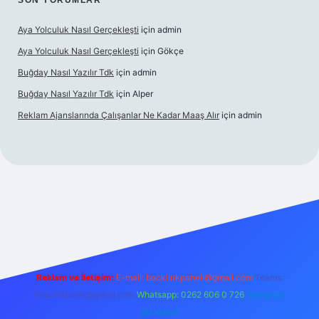
SON YORUMLAR
Aya Yolculuk Nasıl Gerçekleşti
için
admin
Aya Yolculuk Nasıl Gerçekleşti
için
Gökçe
Buğday Nasıl Yazılır Tdk
için
admin
Buğday Nasıl Yazılır Tdk
için
Alper
Reklam Ajanslarında Çalışanlar Ne Kadar Maaş Alır
için
admin
lbet mobil giriş
Reklam ve İletişim:
E-mail: backlinkpaneli@gmail.com
Teams:
forumhizmeti@gmail.com
Whatsapp: 0262 606 0 726
Telegram:
@karabul