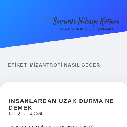
Sevimli Hikaye Köşesi
menüyü
aç
Neşeli bilgilerle gününü şenlendir!
Anasayfa
Gizlilik Politikası
Yasal Uyarı
ETIKET:
MIZANTROPI NASIL GEÇER
Hakkımızda
İNSANLARDAN UZAK DURMA NE
DEMEK
Tarih: Şubat 18, 2025
İnsanlardan uzak duran kişiye ne denir?