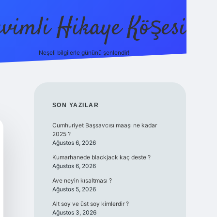
evimli Hikaye Köşesi
Neşeli bilgilerle gününü şenlendir!
ilbet mobi
SIDEBAR
SON YAZILAR
Cumhuriyet Başsavcısı maaşı ne kadar
2025 ?
Ağustos 6, 2026
Kumarhanede blackjack kaç deste ?
Ağustos 6, 2026
Ave neyin kısaltması ?
Ağustos 5, 2026
Alt soy ve üst soy kimlerdir ?
Ağustos 3, 2026