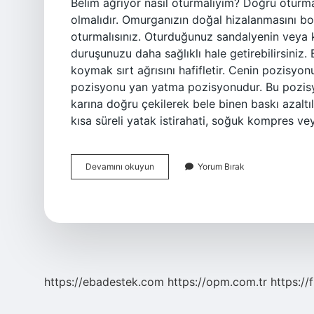
Belim ağrıyor nasıl oturmalıyım? Doğru oturma
olmalıdır. Omurganızın doğal hizalanmasını 
oturmalısınız. Oturduğunuz sandalyenin veya 
duruşunuzu daha sağlıklı hale getirebilirsiniz. 
koymak sırt ağrısını hafifletir. Cenin pozisyo
pozisyonu yan yatma pozisyonudur. Bu pozisyo
karına doğru çekilerek bele binen baskı azaltılab
kısa süreli yatak istirahati, soğuk kompres ve
Bel
Devamını okuyun
Yorum Bırak
Ağrısı
Olan
Biri
Nasıl
Oturmalı
https://ebadestek.com
https://opm.com.tr
https://