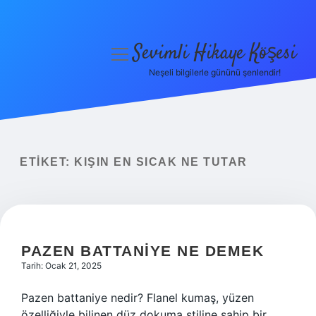
Sevimli Hikaye Köşesi
menüyü
aç
Neşeli bilgilerle gününü şenlendir!
Anasayfa
Gizlilik Politikası
Yasal Uyarı
ETIKET:
KIŞIN EN SICAK NE TUTAR
Hakkımızda
PAZEN BATTANIYE NE DEMEK
Tarih: Ocak 21, 2025
Pazen battaniye nedir? Flanel kumaş, yüzen
özelliğiyle bilinen düz dokuma stiline sahip bir