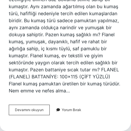
kumaştır. Aynı zamanda ağartılmış olan bu kumaş
türü, hafifliği nedeniyle tercih edilen kumaşlardan
biridir. Bu kumaş türü sadece pamuktan yapılmaz,
aynı zamanda oldukça narindir ve yumuşak bir
dokuya sahiptir. Pazen kumaş sağlıklı mı? Flanel
kumaş, yumuşak, dayanıklı, hafif ve rahat bir
ağırlığa sahip, iç kısmı tüylü, saf pamuklu bir
kumaştır. Flanel kumaş, ev tekstili ve giyim
sektöründe yaygın olarak tercih edilen sağlıklı bir
kumaştır. Pazen battaniye sıcak tutar mı? FLANEL
(FLANEL) BATTANİYE: 100×115 (ÇİFT YÜZLÜ)
Flanel kumaş pamuktan üretilen bir kumaş türüdür.
Nem emme ve nefes alma…
Pazen
Devamını okuyun
Yorum Bırak
Battaniye
Ne
Demek