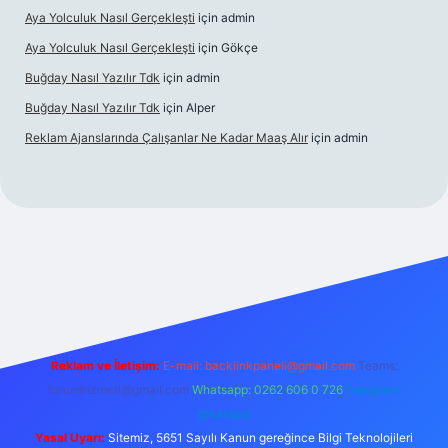
Aya Yolculuk Nasıl Gerçekleşti
için
admin
Aya Yolculuk Nasıl Gerçekleşti
için
Gökçe
Buğday Nasıl Yazılır Tdk
için
admin
Buğday Nasıl Yazılır Tdk
için
Alper
Reklam Ajanslarında Çalışanlar Ne Kadar Maaş Alır
için
admin
ilbet mobil giriş
Reklam ve İletişim:
E-mail: backlinkpaneli@gmail.com
Teams:
forumhizmeti@gmail.com
Whatsapp: 0262 606 0 726
Telegram:
@karabul
Yasal Uyarı:
Sitemiz, 5651 Sayılı Kanun gereğince Bilgi Teknolojileri