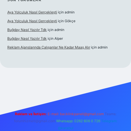
SON YORUMLAR
Aya Yolculuk Nasıl Gerçekleşti
için
admin
Aya Yolculuk Nasıl Gerçekleşti
için
Gökçe
Buğday Nasıl Yazılır Tdk
için
admin
Buğday Nasıl Yazılır Tdk
için
Alper
Reklam Ajanslarında Çalışanlar Ne Kadar Maaş Alır
için
admin
ilbet mobil giriş
Reklam ve İletişim:
E-mail: backlinkpaneli@gmail.com
Teams:
forumhizmeti@gmail.com
Whatsapp: 0262 606 0 726
Telegram:
@karabul