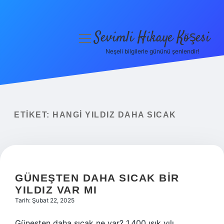
Sevimli Hikaye Köşesi
menüyü
aç
Neşeli bilgilerle gününü şenlendir!
Anasayfa
Gizlilik Politikası
Yasal Uyarı
ETIKET:
HANGI YILDIZ DAHA SICAK
Hakkımızda
GÜNEŞTEN DAHA SICAK BIR
YILDIZ VAR MI
Tarih: Şubat 22, 2025
Güneşten daha sıcak ne var? 1.400 ışık yılı