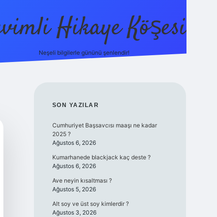
evimli Hikaye Köşesi
Neşeli bilgilerle gününü şenlendir!
ilbet mobil gir
SIDEBAR
SON YAZILAR
Cumhuriyet Başsavcısı maaşı ne kadar
2025 ?
Ağustos 6, 2026
Kumarhanede blackjack kaç deste ?
Ağustos 6, 2026
Ave neyin kısaltması ?
Ağustos 5, 2026
Alt soy ve üst soy kimlerdir ?
Ağustos 3, 2026