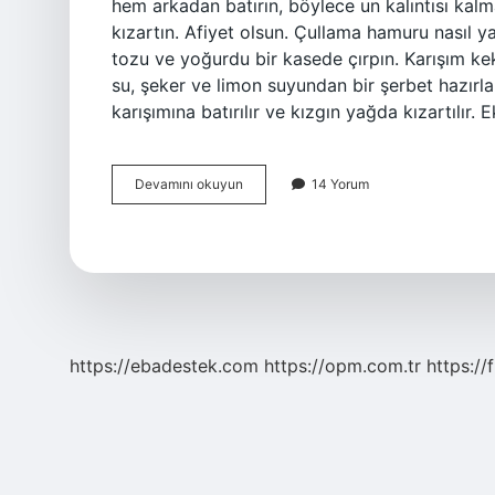
hem arkadan batırın, böylece un kalıntısı kal
kızartın. Afiyet olsun. Çullama hamuru nasıl ya
tozu ve yoğurdu bir kasede çırpın. Karışım kek
su, şeker ve limon suyundan bir şerbet hazırla
karışımına batırılır ve kızgın yağda kızartılır.
Ekmek
Devamını okuyun
14 Yorum
Çullama
Nasıl
Yapılır
https://ebadestek.com
https://opm.com.tr
https://