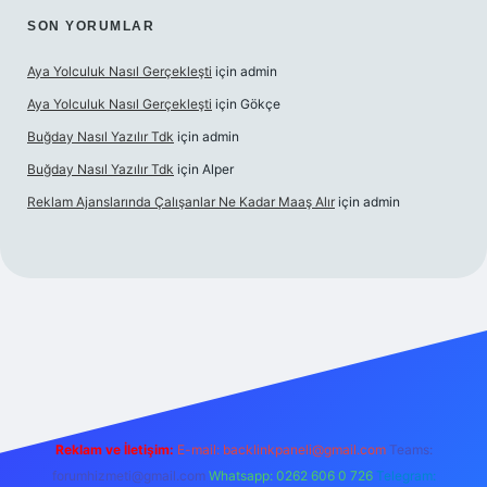
SON YORUMLAR
Aya Yolculuk Nasıl Gerçekleşti
için
admin
Aya Yolculuk Nasıl Gerçekleşti
için
Gökçe
Buğday Nasıl Yazılır Tdk
için
admin
Buğday Nasıl Yazılır Tdk
için
Alper
Reklam Ajanslarında Çalışanlar Ne Kadar Maaş Alır
için
admin
lbet mobil giriş
Reklam ve İletişim:
E-mail: backlinkpaneli@gmail.com
Teams:
forumhizmeti@gmail.com
Whatsapp: 0262 606 0 726
Telegram: