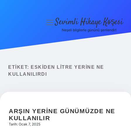
Sevimli Hikaye Köşesi
menüyü
aç
Neşeli bilgilerle gününü şenlendir!
Anasayfa
Gizlilik Politikası
Yasal Uyarı
ETIKET:
ESKIDEN LITRE YERINE NE
KULLANILIRDI
Hakkımızda
ARŞIN YERINE GÜNÜMÜZDE NE
KULLANILIR
Tarih: Ocak 7, 2025