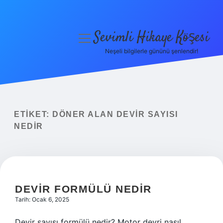
Sevimli Hikaye Köşesi
menüyü
aç
Neşeli bilgilerle gününü şenlendir!
Anasayfa
Gizlilik Politikası
Yasal Uyarı
ETIKET:
DÖNER ALAN DEVIR SAYISI
NEDIR
Hakkımızda
DEVIR FORMÜLÜ NEDIR
Tarih: Ocak 6, 2025
Devir sayısı formülü nedir? Motor devri nasıl