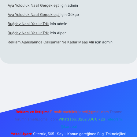
Aya Yolculuk Nasıl Gerçekleşti
için
admin
Aya Yolculuk Nasıl Gerçekleşti
için
Gökçe
Buğday Nasıl Yazılır Tdk
için
admin
Buğday Nasıl Yazılır Tdk
için
Alper
Reklam Ajanslarında Çalışanlar Ne Kadar Maaş Alır
için
admin
lbet mobil giriş
Reklam ve İletişim:
E-mail: backlinkpaneli@gmail.com
Teams:
forumhizmeti@gmail.com
Whatsapp: 0262 606 0 726
Telegram:
@karabul
Yasal Uyarı:
Sitemiz, 5651 Sayılı Kanun gereğince Bilgi Teknolojileri