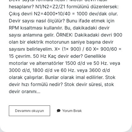
hesaplanır? N1/N2=Z2/Z1 formülünü düzenlersek:
Çıkış devri N2=4000*10/40 = 1000 dev/dak olur.
Devir sayısı nasıl ölçülür? Bunu ifade etmek için
RPM kısaltması kullanılır. Bu, dakikadaki devir
sayısı anlamına gelir. ÖRNEK: Dakikadaki devri 900
olan bir elektrik motorunun saniye başına devir
sayısını belirleyelim. X= (1x 900) / 60 X= 900/60 =
15 çevrim. 50 Hz Kaç devir eder? Genellikle
motorlar ve alternatörler 1500 d/d ve 50 Hz. veya
3000 d/d, 1800 d/d ve 60 Hz. veya 3600 d/d
olarak çalışırlar. Bunlar olarak imal edilirler. Stok
devir hızı formülü nedir? Stok devir süresi, stok
devir oranını…
Devir
Devamını okuyun
Yorum Bırak
Formülü
Nedir