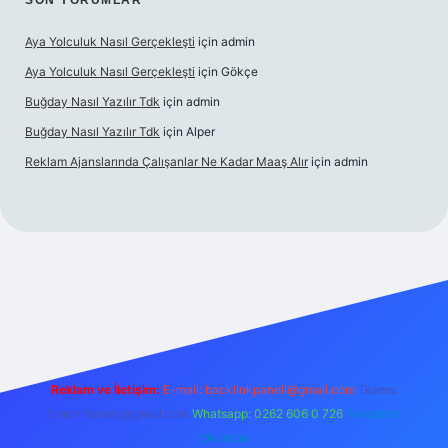
SON YORUMLAR
Aya Yolculuk Nasıl Gerçekleşti
için
admin
Aya Yolculuk Nasıl Gerçekleşti
için
Gökçe
Buğday Nasıl Yazılır Tdk
için
admin
Buğday Nasıl Yazılır Tdk
için
Alper
Reklam Ajanslarında Çalışanlar Ne Kadar Maaş Alır
için
admin
lbet mobil giriş
Reklam ve İletişim:
E-mail: backlinkpaneli@gmail.com
Teams:
forumhizmeti@gmail.com
Whatsapp: 0262 606 0 726
Telegram:
@karabul