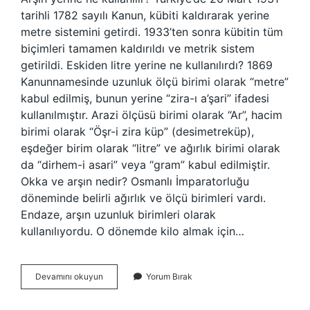
tarihli 1782 sayılı Kanun, kübiti kaldırarak yerine
metre sistemini getirdi. 1933’ten sonra kübitin tüm
biçimleri tamamen kaldırıldı ve metrik sistem
getirildi. Eskiden litre yerine ne kullanılırdı? 1869
Kanunnamesinde uzunluk ölçü birimi olarak “metre”
kabul edilmiş, bunun yerine “zira-ı a’şari” ifadesi
kullanılmıştır. Arazi ölçüsü birimi olarak “Ar”, hacim
birimi olarak “Öşr-i zira küp” (desimetreküp),
eşdeğer birim olarak “litre” ve ağırlık birimi olarak
da “dirhem-i asari” veya “gram” kabul edilmiştir.
Okka ve arşın nedir? Osmanlı İmparatorluğu
döneminde belirli ağırlık ve ölçü birimleri vardı.
Endaze, arşın uzunluk birimleri olarak
kullanılıyordu. O dönemde kilo almak için…
Arşın
Devamını okuyun
Yorum Bırak
Yerine
Günümüzde