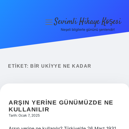
Sevimli Hikaye Köşesi
menüyü
aç
Neşeli bilgilerle gününü şenlendir!
Anasayfa
Gizlilik Politikası
Yasal Uyarı
ETIKET:
BIR UKIYYE NE KADAR
Hakkımızda
ARŞIN YERINE GÜNÜMÜZDE NE
KULLANILIR
Tarih: Ocak 7, 2025
Arşın yerine ne kullanılır? Türkiye’de 26 Mart 1931