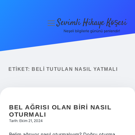
Sevimli Hikaye Köşesi
menüyü
aç
Neşeli bilgilerle gününü şenlendir!
Anasayfa
Gizlilik Politikası
Yasal Uyarı
ETIKET:
BELI TUTULAN NASIL YATMALI
Hakkımızda
BEL AĞRISI OLAN BIRI NASIL
OTURMALI
Tarih: Ekim 21, 2024
Belim ağrıyor nasıl oturmalıyım? Doğru oturma