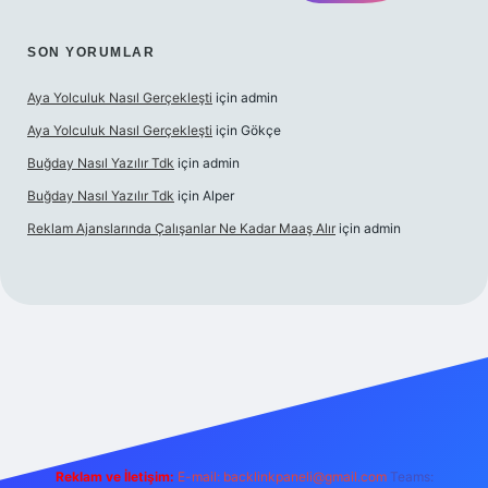
SON YORUMLAR
Aya Yolculuk Nasıl Gerçekleşti
için
admin
Aya Yolculuk Nasıl Gerçekleşti
için
Gökçe
Buğday Nasıl Yazılır Tdk
için
admin
Buğday Nasıl Yazılır Tdk
için
Alper
Reklam Ajanslarında Çalışanlar Ne Kadar Maaş Alır
için
admin
lbet mobil giriş
Reklam ve İletişim:
E-mail: backlinkpaneli@gmail.com
Teams: