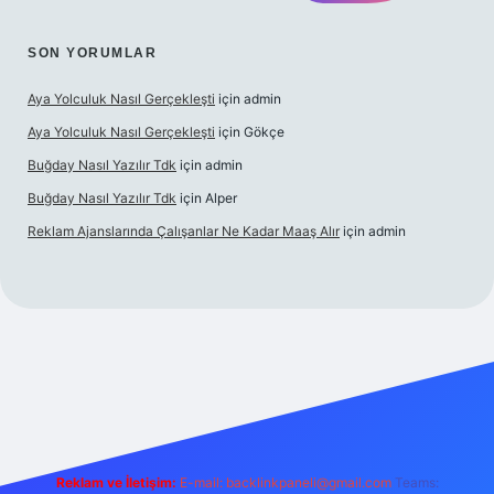
SON YORUMLAR
Aya Yolculuk Nasıl Gerçekleşti
için
admin
Aya Yolculuk Nasıl Gerçekleşti
için
Gökçe
Buğday Nasıl Yazılır Tdk
için
admin
Buğday Nasıl Yazılır Tdk
için
Alper
Reklam Ajanslarında Çalışanlar Ne Kadar Maaş Alır
için
admin
lbet mobil giriş
Reklam ve İletişim:
E-mail: backlinkpaneli@gmail.com
Teams: