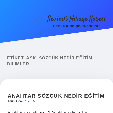
Sevimli Hikaye Köşesi
menüyü
aç
Neşeli bilgilerle gününü şenlendir!
Anasayfa
Gizlilik Politikası
Yasal Uyarı
ETIKET:
ASKI SÖZCÜK NEDIR EĞITIM
BILIMLERI
Hakkımızda
ANAHTAR SÖZCÜK NEDIR EĞITIM
Tarih: Ocak 7, 2025
Anahtar sözcük nedir? Anahtar kelime, bir