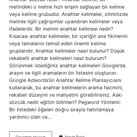
metindeki o metne hızlı erişim sağlayan bir kelime
veya kelime grubudur. Anahtar kelimeler, zihninizde
metinle ilgili çağrışımlar uyandıran kelimeler veya
ifadelerdir. Bir metnin anahtar kelimesi nedir?
Kısacası anahtar kelimeler, bir içeriğin ana fikirlerini
veya temalarını temsil eden önemli kelime
gruplarıdır. Anahtar kelimeler nasıl bulunur? Düşük
rekabetli anahtar kelimeleri nasıl bulurum?
Görünmek istediğiniz anahtar kelimeleri Google’da
arayın ve ilgili aramaların bir listesini oluşturun.
Google Adwords’ün Anahtar Kelime Planlayıcısını
kullanarak, bu anahtar kelimelerin arama hacmini,
rekabet düzeyini ve maliyetini görebilirsiniz. Askı
sözcük nedir eğitim bilimleri? Pegword Yöntemi:
Bir listedeki öğeleri doğru sırayla hatırlamaya
yardımcı olan ve…
Anahtar
Devamını okuyun
Yorum Bırak