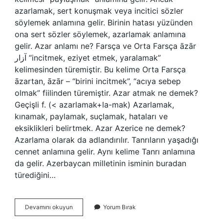
azarlamak, sert konuşmak veya incitici sözler
söylemek anlamına gelir. Birinin hatası yüzünden
ona sert sözler söylemek, azarlamak anlamına
gelir. Azar anlamı ne? Farsça ve Orta Farsça āzār
آزار “incitmek, eziyet etmek, yaralamak”
kelimesinden türemiştir. Bu kelime Orta Farsça
āzartan, āzār – “birini incitmek”, “acıya sebep
olmak” fiilinden türemiştir. Azar atmak ne demek?
Geçişli f. (< azarlamak+la-mak) Azarlamak,
kınamak, paylamak, suçlamak, hataları ve
eksiklikleri belirtmek. Azar Azerice ne demek?
Azarlama olarak da adlandırılır. Tanrıların yaşadığı
cennet anlamına gelir. Aynı kelime Tanrı anlamına
da gelir. Azerbaycan milletinin isminin buradan
türediğini…
Azar
Devamını okuyun
Yorum Bırak
Cekmek