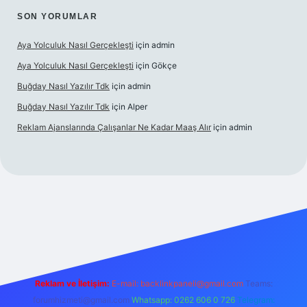
SON YORUMLAR
Aya Yolculuk Nasıl Gerçekleşti
için
admin
Aya Yolculuk Nasıl Gerçekleşti
için
Gökçe
Buğday Nasıl Yazılır Tdk
için
admin
Buğday Nasıl Yazılır Tdk
için
Alper
Reklam Ajanslarında Çalışanlar Ne Kadar Maaş Alır
için
admin
ilbet mobil giriş
Reklam ve İletişim:
E-mail: backlinkpaneli@gmail.com
Teams:
forumhizmeti@gmail.com
Whatsapp: 0262 606 0 726
Telegram: