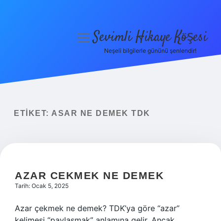
Sevimli Hikaye Köşesi
menüyü
aç
Neşeli bilgilerle gününü şenlendir!
Anasayfa
Gizlilik Politikası
Yasal Uyarı
ETIKET:
ASAR NE DEMEK TDK
Hakkımızda
AZAR CEKMEK NE DEMEK
Tarih: Ocak 5, 2025
Azar çekmek ne demek? TDK’ya göre “azar”
kelimesi “paylaşmak” anlamına gelir. Ancak