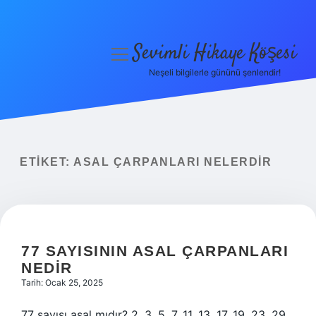
Sevimli Hikaye Köşesi
menüyü
aç
Neşeli bilgilerle gününü şenlendir!
Anasayfa
Gizlilik Politikası
Yasal Uyarı
ETIKET:
ASAL ÇARPANLARI NELERDIR
Hakkımızda
77 SAYISININ ASAL ÇARPANLARI
NEDIR
Tarih: Ocak 25, 2025
77 sayısı asal mıdır? 2, 3, 5, 7, 11, 13, 17, 19, 23, 29,